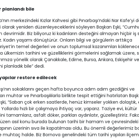
r planlandı bile
’nın merkezindeki Kızlar Kahvesi gibi Pınarbaşı’ndaki Nar Kafe’yi de
 olarak yeniden düzenleyeceklerini söyleyen Başkan Eşki, “Cumhu
ın devrimidir. Biz biliyoruz ki kadınların desteğini almayan hiçbir i
. Kadın yaşamı dönüştürür. Onların bilgi ve görgülerin arttıkça
yet’in temel değerleri ve onun toplumsal kazanımları köklenecek
la ülkemizin tarihini ve güzelliklerini görmelerini sağlamak üzere,
rımıza yönelik olarak Çanakkale, Edirne, Bursa, Ankara, Eskişehir ve
ni planladık bile” dedi.
 yapılar restore edilecek
şı’nın sokaklarını geçen hafta boyunca adım adım gezdiğini ve
arı muhtar ve Pınarbaşılılarla birlikte tespit ettiğini hatırlatan Baş
ki, “Saban çok erken saatlerde, henüz kimseler yokken dolaştık, e
Yollarda hızlı bir çalışmaya ihtiyaç var, yaparız. Taziye evi, kültür
ni tamamlarız, asfalt döker, parkları aydınlatır, güzelleştiririz. Fak
üzen asıl konu burada bulunan tarihi bir hamam ve çevresindeki
yapının üzerinin sıva ile kapatılması oldu. Bu önemli değerlerimiz b
ye muhtaç halde. Biz Bornova genelindeki tüm tarihi yapıları ilçem