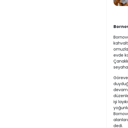
Bornov
Bornova
kahvalt
omuzlar
evde kap
Çanakka
seyahat
Göreve 
duyduğu
devam e
düzenle
işi layı
yoğunlu
Bornova’
alanlar
dedi.