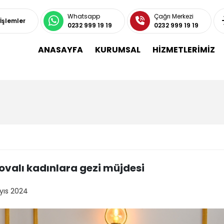
Whatsapp
Çağrı Merkezi
 İşlemler
0232 999 19 19
0232 999 19 19
ANASAYFA
KURUMSAL
HİZMETLERİMİZ
ovalı kadınlara gezi müjdesi
yıs 2024