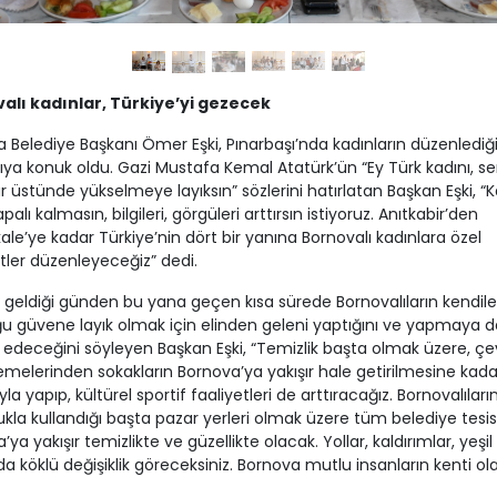
alı kadınlar, Türkiye’yi gezecek
 Belediye Başkanı Ömer Eşki, Pınarbaşı’nda kadınların düzenlediğ
ıya konuk oldu. Gazi Mustafa Kemal Atatürk’ün “Ey Türk kadını, s
 üstünde yükselmeye layıksın” sözlerini hatırlatan Başkan Eşki, “K
alı kalmasın, bilgileri, görgüleri arttırsın istiyoruz. Anıtkabir’den
le’ye kadar Türkiye’nin dört bir yanına Bornovalı kadınlara özel
ler düzenleyeceğiz” dedi.
geldiği günden bu yana geçen kısa sürede Bornovalıların kendile
 güvene layık olmak için elinden geleni yaptığını ve yapmaya d
deceğini söyleyen Başkan Eşki, “Temizlik başta olmak üzere, çe
melerinden sokakların Bornova’ya yakışır hale getirilmesine kada
kıyla yapıp, kültürel sportif faaliyetleri de arttıracağız. Bornovalıları
kla kullandığı başta pazar yerleri olmak üzere tüm belediye tesisl
ya yakışır temizlikte ve güzellikte olacak. Yollar, kaldırımlar, yeşil
da köklü değişiklik göreceksiniz. Bornova mutlu insanların kenti ol