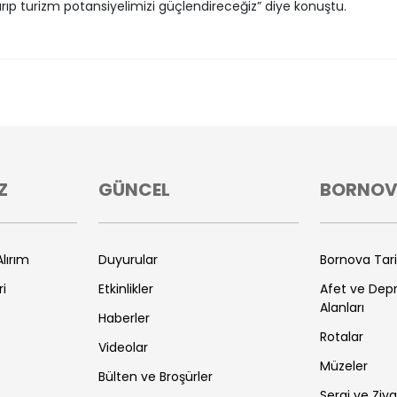
rıp turizm potansiyelimizi güçlendireceğiz” diye konuştu.
Z
GÜNCEL
BORNO
lırım
Duyurular
Bornova Tar
ri
Etkinlikler
Afet ve De
Alanları
Haberler
Rotalar
Videolar
Müzeler
Bülten ve Broşürler
Sergi ve Ziya