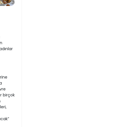
i
en
adınlar
rine
a
vre
r birçok
n
eri,
acak”