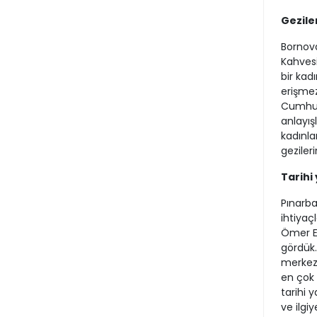
Gezile
Bornova
Kahvesi
bir kad
erişmez
Cumhuri
anlayış
kadınla
gezileri
Tarihi
Pınarba
ihtiyaçl
Ömer Eş
gördük. 
merkezi
en çok 
tarihi 
ve ilgi