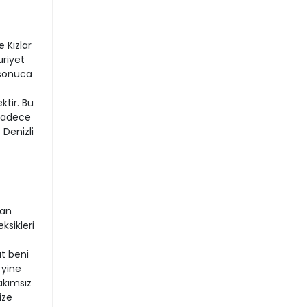
 Kızlar
riyet
ş sonuca
tir. Bu
 sadece
 Denizli
kan
ksikleri
at beni
 yine
akımsız
ize