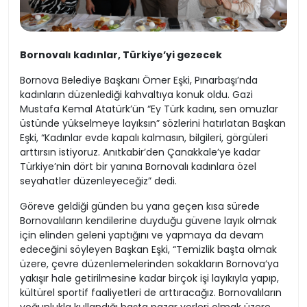
Bornovalı kadınlar, Türkiye’yi gezecek
Bornova Belediye Başkanı Ömer Eşki, Pınarbaşı’nda
kadınların düzenlediği kahvaltıya konuk oldu. Gazi
Mustafa Kemal Atatürk’ün “Ey Türk kadını, sen omuzlar
üstünde yükselmeye layıksın” sözlerini hatırlatan Başkan
Eşki, “Kadınlar evde kapalı kalmasın, bilgileri, görgüleri
arttırsın istiyoruz. Anıtkabir’den Çanakkale’ye kadar
Türkiye’nin dört bir yanına Bornovalı kadınlara özel
seyahatler düzenleyeceğiz” dedi.
Göreve geldiği günden bu yana geçen kısa sürede
Bornovalıların kendilerine duyduğu güvene layık olmak
için elinden geleni yaptığını ve yapmaya da devam
edeceğini söyleyen Başkan Eşki, “Temizlik başta olmak
üzere, çevre düzenlemelerinden sokakların Bornova’ya
yakışır hale getirilmesine kadar birçok işi layıkıyla yapıp,
kültürel sportif faaliyetleri de arttıracağız. Bornovalıların