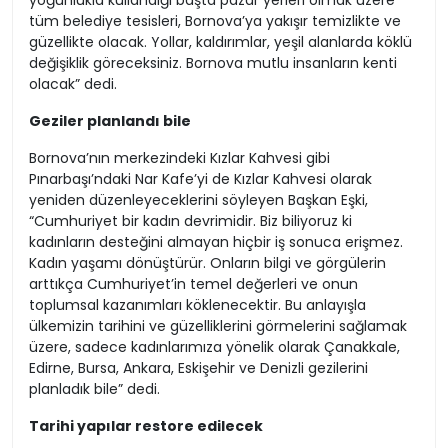
yoğunlukla kullandığı başta pazar yerleri olmak üzere
tüm belediye tesisleri, Bornova’ya yakışır temizlikte ve
güzellikte olacak. Yollar, kaldırımlar, yeşil alanlarda köklü
değişiklik göreceksiniz. Bornova mutlu insanların kenti
olacak” dedi.
Geziler planlandı bile
Bornova’nın merkezindeki Kızlar Kahvesi gibi
Pınarbaşı’ndaki Nar Kafe’yi de Kızlar Kahvesi olarak
yeniden düzenleyeceklerini söyleyen Başkan Eşki,
“Cumhuriyet bir kadın devrimidir. Biz biliyoruz ki
kadınların desteğini almayan hiçbir iş sonuca erişmez.
Kadın yaşamı dönüştürür. Onların bilgi ve görgülerin
arttıkça Cumhuriyet’in temel değerleri ve onun
toplumsal kazanımları köklenecektir. Bu anlayışla
ülkemizin tarihini ve güzelliklerini görmelerini sağlamak
üzere, sadece kadınlarımıza yönelik olarak Çanakkale,
Edirne, Bursa, Ankara, Eskişehir ve Denizli gezilerini
planladık bile” dedi.
Tarihi yapılar restore edilecek