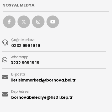
SOSYAL MEDYA
Çağrı Merkezi
0232 999 19 19
Whatsapp
0232 999 19 19
E-posta
iletisimmerkezi@bornova.bel.tr
Kep Adresi
bornovabelediye@hs01.kep.tr