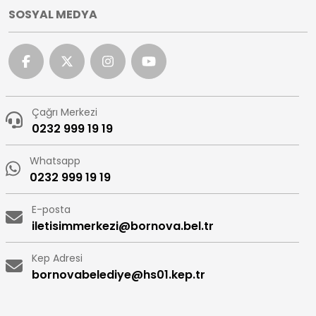
SOSYAL MEDYA
Çağrı Merkezi
0232 999 19 19
Whatsapp
0232 999 19 19
E-posta
iletisimmerkezi@bornova.bel.tr
Kep Adresi
bornovabelediye@hs01.kep.tr