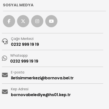
SOSYAL MEDYA
Çağrı Merkezi
0232 999 19 19
Whatsapp
0232 999 19 19
E-posta
iletisimmerkezi@bornova.bel.tr
Kep Adresi
bornovabelediye@hs01.kep.tr