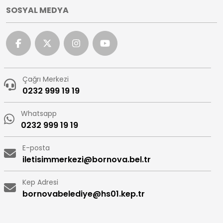
SOSYAL MEDYA
Çağrı Merkezi
0232 999 19 19
Whatsapp
0232 999 19 19
E-posta
iletisimmerkezi@bornova.bel.tr
Kep Adresi
bornovabelediye@hs01.kep.tr