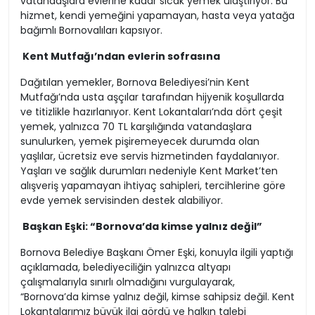
vatandaşlara evlerine kadar sıcak yemek ulaştırıyor. Bu
hizmet, kendi yemeğini yapamayan, hasta veya yatağa
bağımlı Bornovalıları kapsıyor.
Kent Mutfağı’ndan evlerin sofrasına
Dağıtılan yemekler, Bornova Belediyesi’nin Kent
Mutfağı’nda usta aşçılar tarafından hijyenik koşullarda
ve titizlikle hazırlanıyor. Kent Lokantaları’nda dört çeşit
yemek, yalnızca 70 TL karşılığında vatandaşlara
sunulurken, yemek pişiremeyecek durumda olan
yaşlılar, ücretsiz eve servis hizmetinden faydalanıyor.
Yaşları ve sağlık durumları nedeniyle Kent Market’ten
alışveriş yapamayan ihtiyaç sahipleri, tercihlerine göre
evde yemek servisinden destek alabiliyor.
Başkan Eşki: “Bornova’da kimse yalnız değil”
Bornova Belediye Başkanı Ömer Eşki, konuyla ilgili yaptığı
açıklamada, belediyeciliğin yalnızca altyapı
çalışmalarıyla sınırlı olmadığını vurgulayarak,
“Bornova’da kimse yalnız değil, kimse sahipsiz değil. Kent
Lokantalarımız büyük ilgi gördü ve halkın talebi