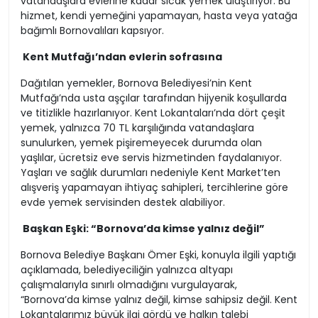
vatandaşlara evlerine kadar sıcak yemek ulaştırıyor. Bu
hizmet, kendi yemeğini yapamayan, hasta veya yatağa
bağımlı Bornovalıları kapsıyor.
Kent Mutfağı’ndan evlerin sofrasına
Dağıtılan yemekler, Bornova Belediyesi’nin Kent
Mutfağı’nda usta aşçılar tarafından hijyenik koşullarda
ve titizlikle hazırlanıyor. Kent Lokantaları’nda dört çeşit
yemek, yalnızca 70 TL karşılığında vatandaşlara
sunulurken, yemek pişiremeyecek durumda olan
yaşlılar, ücretsiz eve servis hizmetinden faydalanıyor.
Yaşları ve sağlık durumları nedeniyle Kent Market’ten
alışveriş yapamayan ihtiyaç sahipleri, tercihlerine göre
evde yemek servisinden destek alabiliyor.
Başkan Eşki: “Bornova’da kimse yalnız değil”
Bornova Belediye Başkanı Ömer Eşki, konuyla ilgili yaptığı
açıklamada, belediyeciliğin yalnızca altyapı
çalışmalarıyla sınırlı olmadığını vurgulayarak,
“Bornova’da kimse yalnız değil, kimse sahipsiz değil. Kent
Lokantalarımız büyük ilgi gördü ve halkın talebi