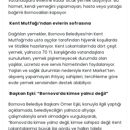
vatandaşlara evlerine kadar sıcak yemek ulaştırıyor. Bu
hizmet, kendi yemeğini yapamayan, hasta veya yatağa
bağımlı Bornovalıları kapsıyor.
Kent Mutfağı’ndan evlerin sofrasına
Dağıtılan yemekler, Bornova Belediyesi’nin Kent
Mutfağı’nda usta aşçılar tarafından hijyenik koşullarda
ve titizlikle hazırlanıyor. Kent Lokantaları’nda dört çeşit
yemek, yalnızca 70 TL karşılığında vatandaşlara
sunulurken, yemek pişiremeyecek durumda olan
yaşlılar, ücretsiz eve servis hizmetinden faydalanıyor.
Yaşları ve sağlık durumları nedeniyle Kent Market’ten
alışveriş yapamayan ihtiyaç sahipleri, tercihlerine göre
evde yemek servisinden destek alabiliyor.
Başkan Eşki: “Bornova’da kimse yalnız değil”
Bornova Belediye Başkanı Ömer Eşki, konuyla ilgili yaptığı
açıklamada, belediyeciliğin yalnızca altyapı
çalışmalarıyla sınırlı olmadığını vurgulayarak,
“Bornova’da kimse yalnız değil, kimse sahipsiz değil. Kent
Lokantalarımız büyük ilgi gördü ve halkın talebi