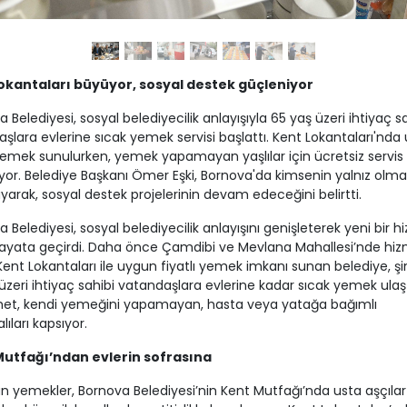
okantaları büyüyor, sosyal destek güçleniyor
 Belediyesi, sosyal belediyecilik anlayışıyla 65 yaş üzeri ihtiyaç s
şlara evlerine sıcak yemek servisi başlattı. Kent Lokantaları'nda
 yemek sunulurken, yemek yapamayan yaşlılar için ücretsiz servis
yor. Belediye Başkanı Ömer Eşki, Bornova'da kimsenin yalnız olma
yarak, sosyal destek projelerinin devam edeceğini belirtti.
 Belediyesi, sosyal belediyecilik anlayışını genişleterek yeni bir h
ayata geçirdi. Daha önce Çamdibi ve Mevlana Mahallesi’nde hi
Kent Lokantaları ile uygun fiyatlı yemek imkanı sunan belediye, ş
üzeri ihtiyaç sahibi vatandaşlara evlerine kadar sıcak yemek ulaştı
met, kendi yemeğini yapamayan, hasta veya yatağa bağımlı
ıları kapsıyor.
utfağı’ndan evlerin sofrasına
an yemekler, Bornova Belediyesi’nin Kent Mutfağı’nda usta aşçılar