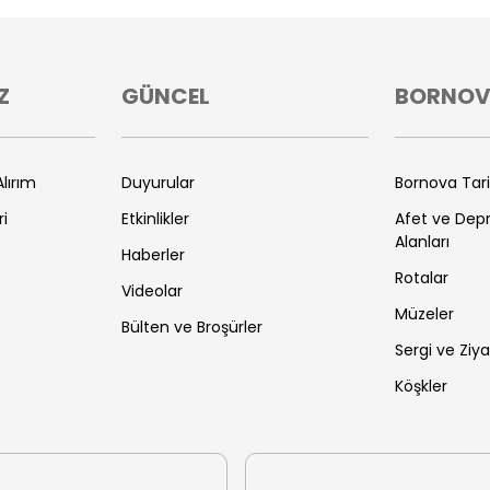
Z
GÜNCEL
BORNO
lırım
Duyurular
Bornova Tar
ri
Etkinlikler
Afet ve De
Alanları
Haberler
Rotalar
Videolar
Müzeler
Bülten ve Broşürler
Sergi ve Ziya
Köşkler