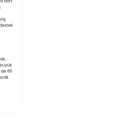
da dört
k
riş
 destek
rak,
 büyük
i de 65
ıcak
i