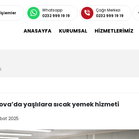
Whatsapp
Çağrı Merkezi
 İşlemler
0232 999 19 19
0232 999 19 19
ANASAYFA
KURUMSAL
HİZMETLERİMİZ
i
ova’da yaşlılara sıcak yemek hizmeti
ubat 2025