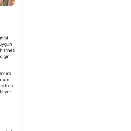
ahibi
 uygun
 hizmeti
dığını
izmeti
zmete
imdi de
rıyor.