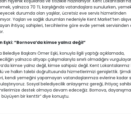
dan hijyenik koşullarda ve titizlikle hazırlanıyor. Kent Lokantaları’n
emek, yalnızca 70 TL karşılığında vatandaşlara sunulurken, yeme
eyecek durumda olan yaşlılar, ücretsiz eve servis hizmetinden
nıyor. Yaşları ve sağlık durumları nedeniyle Kent Market’ten alışve
an ihtiyaç sahipleri, tercihlerine göre evde yemek servisinden
or.
 Eşki: “Bornova’da kimse yalnız değil”
 Belediye Başkanı Ömer Eşki, konuyla ilgili yaptığı açıklamada,
eciliğin yalnızca altyapı çalışmalarıyla sınırlı olmadığını vurgulaya
a’da kimse yalnız değil, kimse sahipsiz değil. Kent Lokantalarımız
rdü ve halkın talebi doğrultusunda hizmetlerimizi genişlettik. Şimd
ri, kendi yemeğini yapamayan vatandaşlarımıza evlerine kadar s
laştırıyoruz. Sosyal belediyecilik anlayışımız gereği, ihtiyaç sahib
rilerimize destek olmaya devam edeceğiz. Bornova, dayanışma
 büyüyen bir kenttir” diye konuştu.