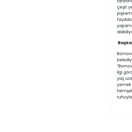
tarafın
çeşit y
pişirem
faydala
yapamay
alabiliy
Başkan
Bornova
belediy
“Bornov
ilgi gö
yaş üze
yemek u
hemşeh
ruhuyla