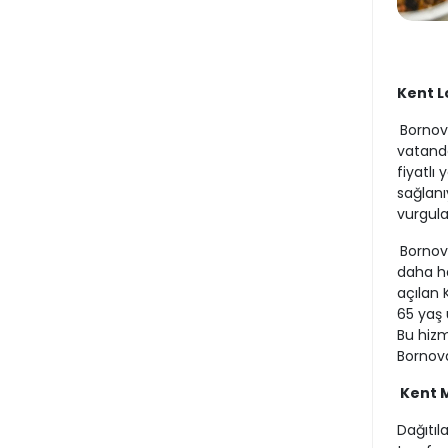
Kent L
Bornova
vatanda
fiyatlı
sağlanı
vurgula
Bornova
daha h
açılan 
65 yaş 
Bu hiz
Bornoval
Kent M
Dağıtıl