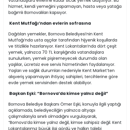
vatandaşlara evlerine kadar sıcak yemek ulaştırıyor. Bu
hizmet, kendi yemeğini yapamayan, hasta veya yatağa
bağımlı Bornovalıları kapsıyor.
Kent Mutfağı’ndan evlerin sofrasına
Dağıtılan yemekler, Bornova Belediyesi’nin Kent
Mutfağı’nda usta aşçılar tarafından hijyenik koşullarda
ve titizlikle hazırlanıyor. Kent Lokantaları’nda dört çeşit
yemek, yalnızca 70 TL karşılığında vatandaşlara
sunulurken, yemek pişiremeyecek durumda olan
yaşlılar, ücretsiz eve servis hizmetinden faydalanıyor.
Yaşları ve sağlık durumları nedeniyle Kent Market’ten
alışveriş yapamayan ihtiyaç sahipleri, tercihlerine göre
evde yemek servisinden destek alabiliyor.
Başkan Eşki: “Bornova’da kimse yalnız değil”
Bornova Belediye Başkanı Ömer Eşki, konuyla ilgili yaptığı
açıklamada, belediyeciliğin yalnızca altyapı
çalışmalarıyla sınırlı olmadığını vurgulayarak,
“Bornova’da kimse yalnız değil, kimse sahipsiz değil. Kent
Lokantalarımız büyük ilgi gördü ve halkın talebi