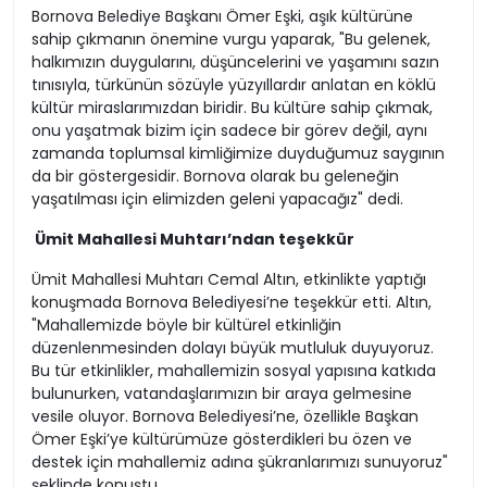
Bornova Belediye Başkanı Ömer Eşki, aşık kültürüne
sahip çıkmanın önemine vurgu yaparak, "Bu gelenek,
halkımızın duygularını, düşüncelerini ve yaşamını sazın
tınısıyla, türkünün sözüyle yüzyıllardır anlatan en köklü
kültür miraslarımızdan biridir. Bu kültüre sahip çıkmak,
onu yaşatmak bizim için sadece bir görev değil, aynı
zamanda toplumsal kimliğimize duyduğumuz saygının
da bir göstergesidir. Bornova olarak bu geleneğin
yaşatılması için elimizden geleni yapacağız" dedi.
Ümit Mahallesi Muhtarı’ndan teşekkür
Ümit Mahallesi Muhtarı Cemal Altın, etkinlikte yaptığı
konuşmada Bornova Belediyesi’ne teşekkür etti. Altın,
"Mahallemizde böyle bir kültürel etkinliğin
düzenlenmesinden dolayı büyük mutluluk duyuyoruz.
Bu tür etkinlikler, mahallemizin sosyal yapısına katkıda
bulunurken, vatandaşlarımızın bir araya gelmesine
vesile oluyor. Bornova Belediyesi’ne, özellikle Başkan
Ömer Eşki’ye kültürümüze gösterdikleri bu özen ve
destek için mahallemiz adına şükranlarımızı sunuyoruz"
şeklinde konuştu.