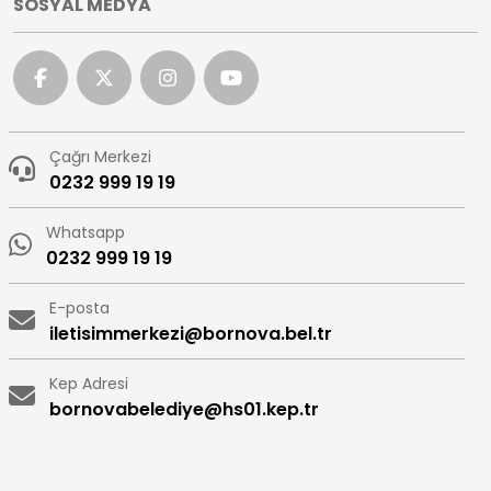
SOSYAL MEDYA
Çağrı Merkezi
0232 999 19 19
Whatsapp
0232 999 19 19
E-posta
iletisimmerkezi@bornova.bel.tr
Kep Adresi
bornovabelediye@hs01.kep.tr