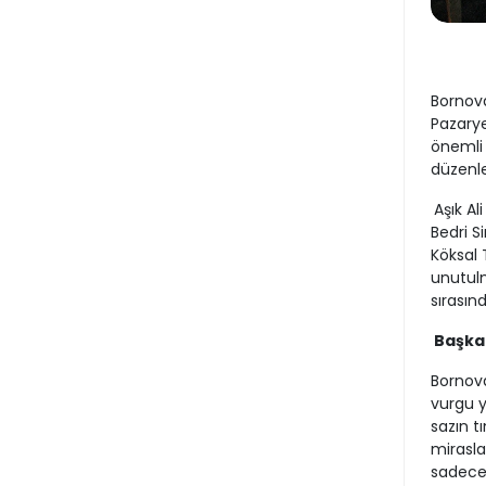
Bornova
Pazarye
önemli 
düzenle
Aşık Al
Bedri S
Köksal 
unutulm
sırasın
Başkan
Bornova
vurgu y
sazın t
mirasla
sadece