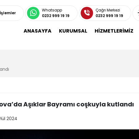
Whatsapp
Çağrı Merkezi
 İşlemler
0232 999 19 19
0232 999 19 19
ANASAYFA
KURUMSAL
HİZMETLERİMİZ
landı
ova’da Aşıklar Bayramı coşkuyla kutlandı
ylül 2024