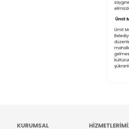
saygını
elimizd
Ümit 
Ümit Ma
Belediy
düzenle
mahalle
gelmesi
kültürü
şükranl
KURUMSAL
HİZMETLERİMİ