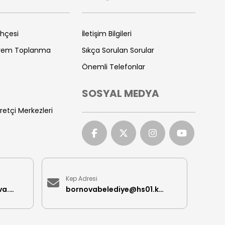
ihçesi
İletişim Bilgileri
prem Toplanma
Sıkça Sorulan Sorular
Önemli Telefonlar
SOSYAL MEDYA
retçi Merkezleri
Kep Adresi
iletisimmerkezi@bornova.bel.tr
bornovabelediye@hs01.kep.tr