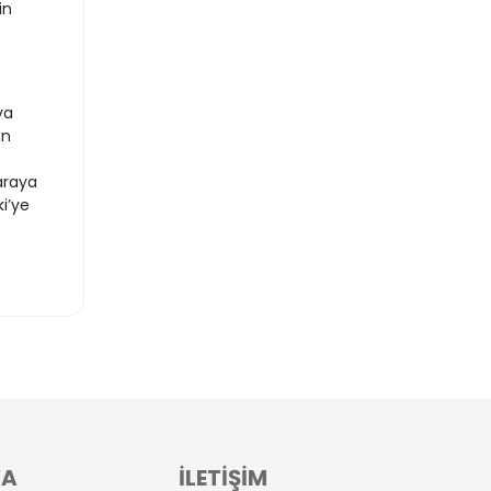
in
va
in
araya
i’ye
VA
İLETİŞİM