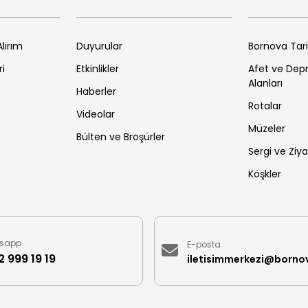
lırım
Duyurular
Bornova Tar
ri
Etkinlikler
Afet ve De
Alanları
Haberler
Rotalar
Videolar
Müzeler
Bülten ve Broşürler
Sergi ve Ziya
Köşkler
sapp
E-posta
 999 19 19