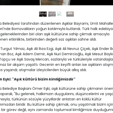
 Belediyesi tarafından düzenlenen Aşıklar Bayramı, Ümit Mahalle
ri'nde Bornovalıların yoğun katılımıyla kutlandı. Türk halk edebiya
geleneklerinden biri olan aşık kültürüne sahip çıkmak amacıyla
nen etkinlikte, birbirinden değerli saz aşıkları sahne aldı.
i Turgut Yılmaz, Aşık Ali Rıza Ezgi, Aşık Ali Nevruz Çiçek, Aşık Ender Ba
inan Boz, Aşık Adem Demir, Aşık Nuri Demircioğlu, Aşık Mesut Bayku
Topçu ve Aşık Savaş Mercan, sazlarıyla ve türküleriyle vatandaşla
az bir akşam yaşattı. Gecenin en keyifli anları ise aşıkların atışm
da yaşandı; atışmalar izleyicilerden büyük alkış aldı.
 Eşki: "Aşık kültürü bizim kimliğimizdir"
 Belediye Başkanı Ömer Eşki, aşık kültürüne sahip çıkmanın öne
aparak, "Bu gelenek, halkımızın duygularını, düşüncelerini ve yaş
ınısıyla, türkünün sözüyle yüzyıllardır anlatan en köklü kültür
rımızdan biridir. Bu kültüre sahip çıkmak, onu yaşatmak bizim içi
 bir görev değil, aynı zamanda toplumsal kimliğimize duyduğum