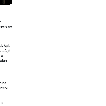
si
tının en
l, Aşık
t, Aşık
ra
aları
mine
amını
n
uz