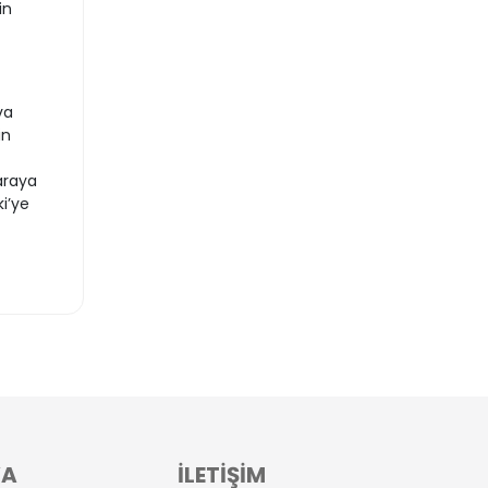
in
va
in
araya
i’ye
VA
İLETİŞİM