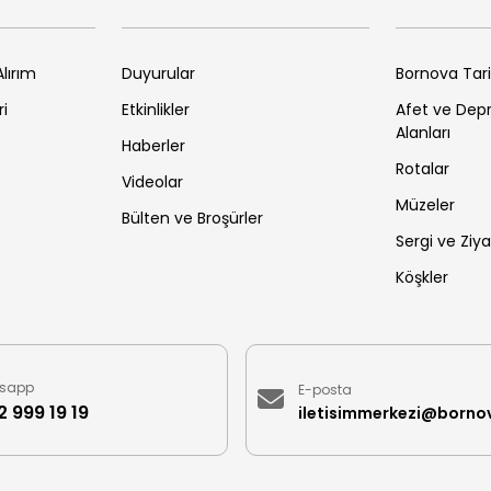
lırım
Duyurular
Bornova Tar
ri
Etkinlikler
Afet ve De
Alanları
Haberler
Rotalar
Videolar
Müzeler
Bülten ve Broşürler
Sergi ve Ziya
Köşkler
sapp
E-posta
 999 19 19