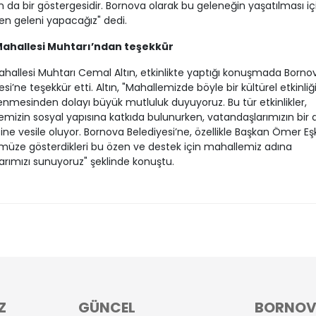
n da bir göstergesidir. Bornova olarak bu geleneğin yaşatılması iç
en geleni yapacağız" dedi.
Mahallesi Muhtarı’ndan teşekkür
hallesi Muhtarı Cemal Altın, etkinlikte yaptığı konuşmada Borno
esi’ne teşekkür etti. Altın, "Mahallemizde böyle bir kültürel etkinliğ
nmesinden dolayı büyük mutluluk duyuyoruz. Bu tür etkinlikler,
mizin sosyal yapısına katkıda bulunurken, vatandaşlarımızın bir 
ne vesile oluyor. Bornova Belediyesi’ne, özellikle Başkan Ömer Eşk
müze gösterdikleri bu özen ve destek için mahallemiz adına
arımızı sunuyoruz" şeklinde konuştu.
Z
GÜNCEL
BORNO