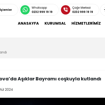
Whatsapp
Çağrı Merkezi
 İşlemler
0232 999 19 19
0232 999 19 19
ANASAYFA
KURUMSAL
HİZMETLERİMİZ
landı
ova’da Aşıklar Bayramı coşkuyla kutlandı
ylül 2024