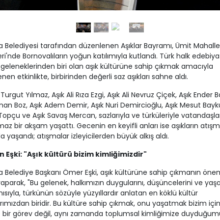
 Belediyesi tarafından düzenlenen Aşıklar Bayramı, Ümit Mahalle
ri'nde Bornovalıların yoğun katılımıyla kutlandı. Türk halk edebiya
geleneklerinden biri olan aşık kültürüne sahip çıkmak amacıyla
nen etkinlikte, birbirinden değerli saz aşıkları sahne aldı.
i Turgut Yılmaz, Aşık Ali Rıza Ezgi, Aşık Ali Nevruz Çiçek, Aşık Ender Ba
inan Boz, Aşık Adem Demir, Aşık Nuri Demircioğlu, Aşık Mesut Bayku
Topçu ve Aşık Savaş Mercan, sazlarıyla ve türküleriyle vatandaşla
az bir akşam yaşattı. Gecenin en keyifli anları ise aşıkların atışm
da yaşandı; atışmalar izleyicilerden büyük alkış aldı.
 Eşki: "Aşık kültürü bizim kimliğimizdir"
 Belediye Başkanı Ömer Eşki, aşık kültürüne sahip çıkmanın öne
aparak, "Bu gelenek, halkımızın duygularını, düşüncelerini ve yaş
ınısıyla, türkünün sözüyle yüzyıllardır anlatan en köklü kültür
rımızdan biridir. Bu kültüre sahip çıkmak, onu yaşatmak bizim içi
 bir görev değil, aynı zamanda toplumsal kimliğimize duyduğum