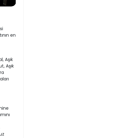
si
tının en
l, Aşık
t, Aşık
ra
aları
mine
amını
n
uz