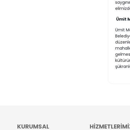
saygını
elimizd
Ümit 
Ümit Ma
Belediy
düzenle
mahalle
gelmesi
kültürü
şükranl
KURUMSAL
HİZMETLERİMİ