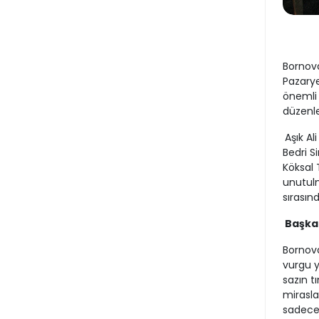
Bornova
Pazarye
önemli 
düzenle
Aşık Al
Bedri S
Köksal 
unutulm
sırasın
Başkan
Bornova
vurgu y
sazın t
mirasla
sadece