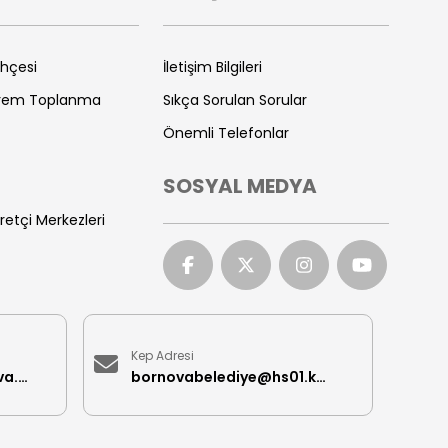
ihçesi
İletişim Bilgileri
prem Toplanma
Sıkça Sorulan Sorular
Önemli Telefonlar
SOSYAL MEDYA
retçi Merkezleri
Kep Adresi
iletisimmerkezi@bornova.bel.tr
bornovabelediye@hs01.kep.tr