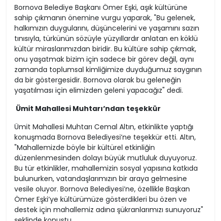
Bornova Belediye Başkanı Ömer Eşki, aşık kültürüne
sahip çıkmanın önemine vurgu yaparak, "Bu gelenek,
halkımızın duygularını, düşüncelerini ve yaşamını sazın
tınısıyla, türkünün sözüyle yüzyıllardır anlatan en köklü
kültür miraslarımızdan biridir. Bu kültüre sahip çıkmak,
onu yaşatmak bizim için sadece bir görev değil, aynı
zamanda toplumsal kimliğimize duyduğumuz saygının
da bir göstergesidir. Bornova olarak bu geleneğin
yaşatılması için elimizden geleni yapacağız" dedi.
Ümit Mahallesi Muhtarı’ndan teşekkür
Ümit Mahallesi Muhtarı Cemal Altın, etkinlikte yaptığı
konuşmada Bornova Belediyesi’ne teşekkür etti. Altın,
"Mahallemizde böyle bir kültürel etkinliğin
düzenlenmesinden dolayı büyük mutluluk duyuyoruz.
Bu tür etkinlikler, mahallemizin sosyal yapısına katkıda
bulunurken, vatandaşlarımızın bir araya gelmesine
vesile oluyor. Bornova Belediyesi’ne, özellikle Başkan
Ömer Eşki’ye kültürümüze gösterdikleri bu özen ve
destek için mahallemiz adına şükranlarımızı sunuyoruz"
şeklinde konuştu.