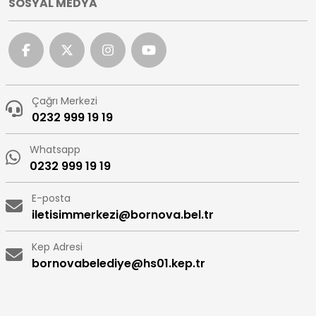
SOSYAL MEDYA
Çağrı Merkezi
0232 999 19 19
Whatsapp
0232 999 19 19
E-posta
iletisimmerkezi@bornova.bel.tr
Kep Adresi
bornovabelediye@hs01.kep.tr