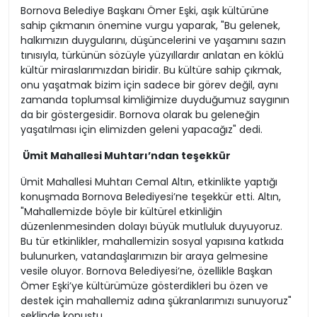
Bornova Belediye Başkanı Ömer Eşki, aşık kültürüne
sahip çıkmanın önemine vurgu yaparak, "Bu gelenek,
halkımızın duygularını, düşüncelerini ve yaşamını sazın
tınısıyla, türkünün sözüyle yüzyıllardır anlatan en köklü
kültür miraslarımızdan biridir. Bu kültüre sahip çıkmak,
onu yaşatmak bizim için sadece bir görev değil, aynı
zamanda toplumsal kimliğimize duyduğumuz saygının
da bir göstergesidir. Bornova olarak bu geleneğin
yaşatılması için elimizden geleni yapacağız" dedi.
Ümit Mahallesi Muhtarı’ndan teşekkür
Ümit Mahallesi Muhtarı Cemal Altın, etkinlikte yaptığı
konuşmada Bornova Belediyesi’ne teşekkür etti. Altın,
"Mahallemizde böyle bir kültürel etkinliğin
düzenlenmesinden dolayı büyük mutluluk duyuyoruz.
Bu tür etkinlikler, mahallemizin sosyal yapısına katkıda
bulunurken, vatandaşlarımızın bir araya gelmesine
vesile oluyor. Bornova Belediyesi’ne, özellikle Başkan
Ömer Eşki’ye kültürümüze gösterdikleri bu özen ve
destek için mahallemiz adına şükranlarımızı sunuyoruz"
şeklinde konuştu.