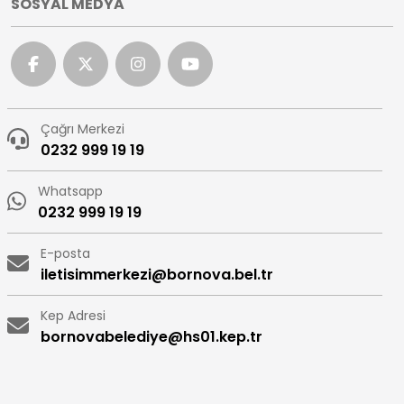
SOSYAL MEDYA
Çağrı Merkezi
0232 999 19 19
Whatsapp
0232 999 19 19
E-posta
iletisimmerkezi@bornova.bel.tr
Kep Adresi
bornovabelediye@hs01.kep.tr