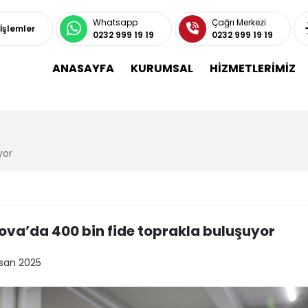
Whatsapp
Çağrı Merkezi
 İşlemler
0232 999 19 19
0232 999 19 19
ANASAYFA
KURUMSAL
HİZMETLERİMİZ
yor
ova’da 400 bin fide toprakla buluşuyor
isan 2025