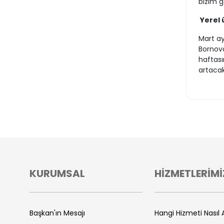
bizim g
Yerel 
Mart ay
Bornova
haftası
artacak
KURUMSAL
HİZMETLERİMİ
Başkan'ın Mesajı
Hangi Hizmeti Nasıl A