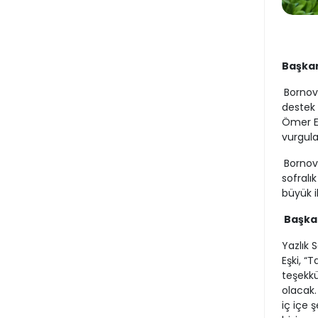
Başkan
Bornova
destek 
Ömer Eş
vurgulad
Bornov
sofralık
büyük i
Başkan
Yazlık 
Eşki, “
teşekkü
olacak.
iç içe 