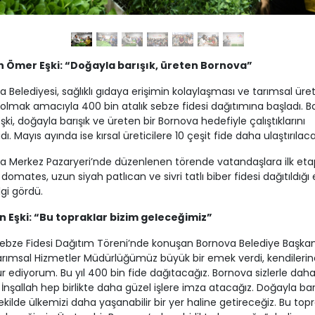
 Ömer Eşki: “Doğayla barışık, üreten Bornova”
 Belediyesi, sağlıklı gıdaya erişimin kolaylaşması ve tarımsal ür
olmak amacıyla 400 bin atalık sebze fidesi dağıtımına başladı. 
ki, doğayla barışık ve üreten bir Bornova hedefiyle çalıştıklarını
ı. Mayıs ayında ise kırsal üreticilere 10 çeşit fide daha ulaştırılaca
a Merkez Pazaryeri’nde düzenlenen törende vatandaşlara ilk eta
 domates, uzun siyah patlıcan ve sivri tatlı biber fidesi dağıtıldığı e
lgi gördü.
 Eşki: “Bu topraklar bizim geleceğimiz”
Sebze Fidesi Dağıtım Töreni’nde konuşan Bornova Belediye Başka
Tarımsal Hizmetler Müdürlüğümüz büyük bir emek verdi, kendilerin
r ediyorum. Bu yıl 400 bin fide dağıtacağız. Bornova sizlerle dah
 İnşallah hep birlikte daha güzel işlere imza atacağız. Doğayla bar
şekilde ülkemizi daha yaşanabilir bir yer haline getireceğiz. Bu topr