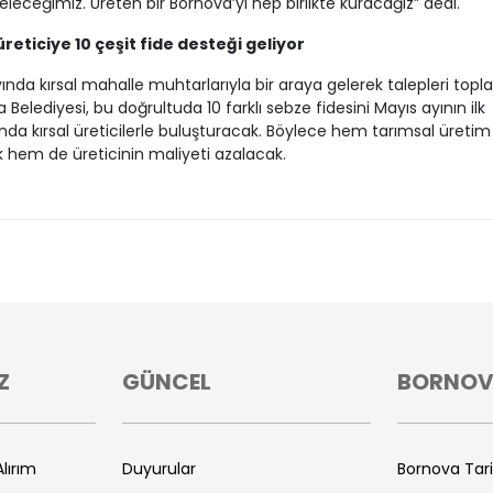
eleceğimiz. Üreten bir Bornova’yı hep birlikte kuracağız” dedi.
üreticiye 10 çeşit fide desteği geliyor
ında kırsal mahalle muhtarlarıyla bir araya gelerek talepleri topl
 Belediyesi, bu doğrultuda 10 farklı sebze fidesini Mayıs ayının ilk
nda kırsal üreticilerle buluşturacak. Böylece hem tarımsal üretim
 hem de üreticinin maliyeti azalacak.
Z
GÜNCEL
BORNO
lırım
Duyurular
Bornova Tar