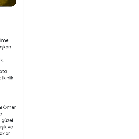
etime
Başkan
k.
pta
tkinlik
nı Ömer
e
a güzel
ışık ve
aklar