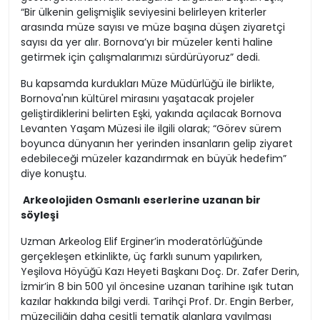
“Bir ülkenin gelişmişlik seviyesini belirleyen kriterler
arasında müze sayısı ve müze başına düşen ziyaretçi
sayısı da yer alır. Bornova’yı bir müzeler kenti haline
getirmek için çalışmalarımızı sürdürüyoruz” dedi.
Bu kapsamda kurdukları Müze Müdürlüğü ile birlikte,
Bornova'nın kültürel mirasını yaşatacak projeler
geliştirdiklerini belirten Eşki, yakında açılacak Bornova
Levanten Yaşam Müzesi ile ilgili olarak; “Görev sürem
boyunca dünyanın her yerinden insanların gelip ziyaret
edebileceği müzeler kazandırmak en büyük hedefim”
diye konuştu.
Arkeolojiden Osmanlı eserlerine uzanan bir
söyleşi
Uzman Arkeolog Elif Erginer’in moderatörlüğünde
gerçekleşen etkinlikte, üç farklı sunum yapılırken,
Yeşilova Höyüğü Kazı Heyeti Başkanı Doç. Dr. Zafer Derin,
İzmir’in 8 bin 500 yıl öncesine uzanan tarihine ışık tutan
kazılar hakkında bilgi verdi. Tarihçi Prof. Dr. Engin Berber,
müzeciliğin daha çeşitli tematik alanlara yayılması