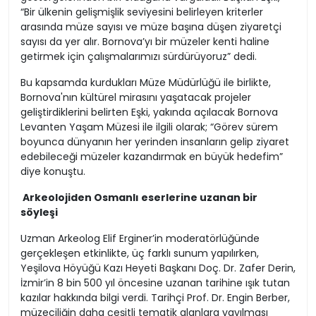
“Bir ülkenin gelişmişlik seviyesini belirleyen kriterler
arasında müze sayısı ve müze başına düşen ziyaretçi
sayısı da yer alır. Bornova’yı bir müzeler kenti haline
getirmek için çalışmalarımızı sürdürüyoruz” dedi.
Bu kapsamda kurdukları Müze Müdürlüğü ile birlikte,
Bornova'nın kültürel mirasını yaşatacak projeler
geliştirdiklerini belirten Eşki, yakında açılacak Bornova
Levanten Yaşam Müzesi ile ilgili olarak; “Görev sürem
boyunca dünyanın her yerinden insanların gelip ziyaret
edebileceği müzeler kazandırmak en büyük hedefim”
diye konuştu.
Arkeolojiden Osmanlı eserlerine uzanan bir
söyleşi
Uzman Arkeolog Elif Erginer’in moderatörlüğünde
gerçekleşen etkinlikte, üç farklı sunum yapılırken,
Yeşilova Höyüğü Kazı Heyeti Başkanı Doç. Dr. Zafer Derin,
İzmir’in 8 bin 500 yıl öncesine uzanan tarihine ışık tutan
kazılar hakkında bilgi verdi. Tarihçi Prof. Dr. Engin Berber,
müzeciliğin daha çeşitli tematik alanlara yayılması