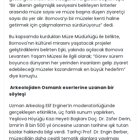
“Bir ülkenin gelişmişlik seviyesini belirleyen kriterler
arasında müze sayısı ve müze başına düşen ziyaretçi
sayısı da yer alır. Bornova’yı bir müzeler kenti haline
getirmek için çalışmalarımızı sürdürüyoruz” dedi.
Bu kapsamda kurdukları Müze Müdürlüğü ile birlikte,
Bornova'nın kültürel mirasını yaşatacak projeler
geliştirdiklerini belirten Eşki, yakında açılacak Bornova
Levanten Yaşam Müzesi ile ilgili olarak; “Görev sürem
boyunca dünyanın her yerinden insanların gelip ziyaret
edebileceği müzeler kazandırmak en büyük hedefim”
diye konuştu.
Arkeolojiden Osmanlı eserlerine uzanan bir
söyleşi
Uzman Arkeolog Elif Erginer’in moderatörlüğünde
gerçekleşen etkinlikte, üç farklı sunum yapılırken,
Yeşilova Höyüğü Kazı Heyeti Başkanı Doç. Dr. Zafer Derin,
İzmir’in 8 bin 500 yıl öncesine uzanan tarihine ışık tutan
kazılar hakkında bilgi verdi. Tarihçi Prof. Dr. Engin Berber,
müzeciliğin daha çeşitli tematik alanlara yayılması