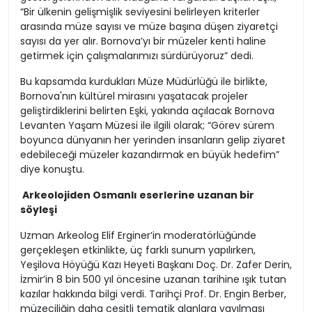
“Bir ülkenin gelişmişlik seviyesini belirleyen kriterler
arasında müze sayısı ve müze başına düşen ziyaretçi
sayısı da yer alır. Bornova’yı bir müzeler kenti haline
getirmek için çalışmalarımızı sürdürüyoruz” dedi.
Bu kapsamda kurdukları Müze Müdürlüğü ile birlikte,
Bornova'nın kültürel mirasını yaşatacak projeler
geliştirdiklerini belirten Eşki, yakında açılacak Bornova
Levanten Yaşam Müzesi ile ilgili olarak; “Görev sürem
boyunca dünyanın her yerinden insanların gelip ziyaret
edebileceği müzeler kazandırmak en büyük hedefim”
diye konuştu.
Arkeolojiden Osmanlı eserlerine uzanan bir
söyleşi
Uzman Arkeolog Elif Erginer’in moderatörlüğünde
gerçekleşen etkinlikte, üç farklı sunum yapılırken,
Yeşilova Höyüğü Kazı Heyeti Başkanı Doç. Dr. Zafer Derin,
İzmir’in 8 bin 500 yıl öncesine uzanan tarihine ışık tutan
kazılar hakkında bilgi verdi. Tarihçi Prof. Dr. Engin Berber,
müzeciliğin daha çeşitli tematik alanlara yayılması