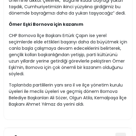
önemine dikkat çekerek, “Bugüne kadar bayrağı yukarı
taşıdık, Cumhuriyetimizin ikinci yüzyılına girdiğimiz bu
dönemde bayrağımızı daha da yukarı taşıyacağız” dedi.
Ömer Eşki Bornova için kazanım
CHP Bornova İlçe Başkanı Ertürk Çapın ise yerel
seçimlerde elde ettikleri başarıyı daha da büyütmek için
canla başla çalışmaya devam edeceklerini belirterek,
gençlik kolları başkanlığından yetişip, parti kültürünü
uzun yıllardır yerine getirdiği görevlerle pekiştiren Ömer
Eşki’nin, Bornova için çok önemli bir kazanım olduğunu
söyledi.
Toplantıda partililerin yanı sıra il ve ilçe yönetim kurulu
üyeleri ile meclis üyeleri ve geçmiş dönem Bornova
Belediye Başkanları Ali Sözer, Olgun Atila, Kemalpaşa İlçe
Başkanı Ahmet Yılmaz da yerini aldı.