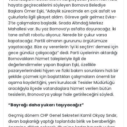
hayata geçireceklerini söyleyen Bornova Belediye
Başkanı Ömer Eşki, “Adaylık sürecimde en çok asfalt ve
çukurlarla ilgili şikayet aldım. Göreve gelir gelmez Evka-
3’te çalışmalara başladık. Sırada Altındağ Merkez
Mahallesi var. Bu yaz Bornova’yı asfalta doyuracağız. İki
tane asfalt robotu alıyoruz. Nerede bir çukur varsa
kapatacağız. Partili olmanın gururunu örgütümüze
yaşatacağız. Bize oy verenlerin ‘iyi ki seçtim’ demesi için
gece gündüz çalışacağız” dedi. Parti üyelerinin aktardığı
Bornovalıların hizmet talepleriyle ilgili de
değerlendirmeler yapan Başkan Eşki, özellikle
pazaryerlerindeki hijyen ve fiziki bakım sorunlarını hızlı bir
şekilde çözmek için başlattıkları çalışmaların önemli bir
aşama kaydettiğini, yeni kurulacak Tesisler Müdürlüğü
aracılığıyla ilçede vatandaşlara hizmet verilen bütün
tesislerin, Bronova’ya yakışır hale getirileceğini söyledi.
“Bayrağı daha yukarı taşıyacağız”
Geçmiş dönem CHP Genel Sekreteri Kamil Okyay Sındır,
divan başkanlığı yaptığı toplantıda birlik ve beraberliğin