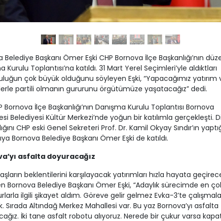
 Belediye Başkanı Ömer Eşki CHP Bornova İlçe Başkanlığı’nın düze
 Kurulu Toplantısı’na katıldı. 31 Mart Yerel Seçimleri’yle aldıktları
luğun çok büyük olduğunu söyleyen Eşki, “Yapacağımız yatırım 
erle partili olmanın gururunu örgütümüze yaşatacağız” dedi.
P Bornova İlçe Başkanlığı’nın Danışma Kurulu Toplantısı Bornova
esi Belediyesi Kültür Merkezi’nde yoğun bir katılımla gerçekleşti. 
ığını CHP eski Genel Sekreteri Prof. Dr. Kamil Okyay Sındır’ın yaptığ
ıya Bornova Belediye Başkanı Ömer Eşki de katıldı.
a’yı asfalta doyuracağız
şların beklentilerini karşılayacak yatırımları hızla hayata geçirece
n Bornova Belediye Başkanı Ömer Eşki, “Adaylık sürecimde en çok
rlarla ilgili şikayet aldım. Göreve gelir gelmez Evka-3’te çalışmal
k. Sırada Altındağ Merkez Mahallesi var. Bu yaz Bornova’yı asfalta
ağız. İki tane asfalt robotu alıyoruz. Nerede bir çukur varsa kapa