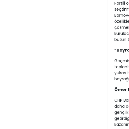
Partili
seçtim’
Bornova
özellikl
çözmek 
kurulac
bütün t
“Bayra
Geçmiş 
toplant
yukarı 
bayrağı
Ömer E
CHP Bor
daha da
gençlik 
getirdi
kazanı