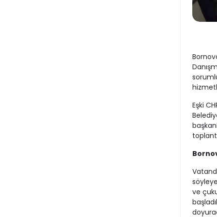
Bornova
Danışma
sorumlu
hizmetl
Eşki CH
Belediy
başkanl
toplant
Bornov
Vatanda
söyleye
ve çuku
başladı
doyurac