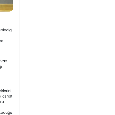
nlediği
ve
Divan
ı
klerini
 asfalt
ara
tacağız.