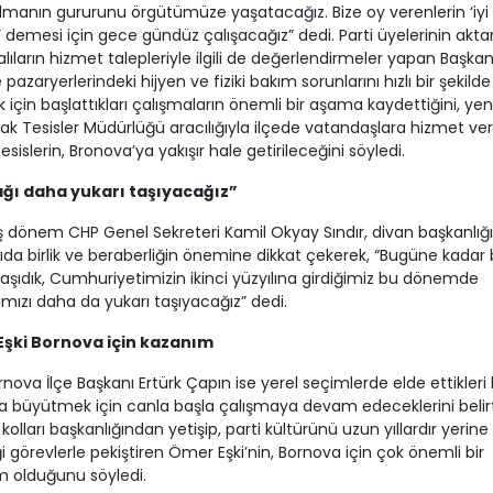
 olmanın gururunu örgütümüze yaşatacağız. Bize oy verenlerin ‘iyi 
 demesi için gece gündüz çalışacağız” dedi. Parti üyelerinin aktar
lıların hizmet talepleriyle ilgili de değerlendirmeler yapan Başkan 
e pazaryerlerindeki hijyen ve fiziki bakım sorunlarını hızlı bir şekilde
için başlattıkları çalışmaların önemli bir aşama kaydettiğini, yen
ak Tesisler Müdürlüğü aracılığıyla ilçede vatandaşlara hizmet ver
esislerin, Bronova’ya yakışır hale getirileceğini söyledi.
ğı daha yukarı taşıyacağız”
dönem CHP Genel Sekreteri Kamil Okyay Sındır, divan başkanlığı
ıda birlik ve beraberliğin önemine dikkat çekerek, “Bugüne kadar 
taşıdık, Cumhuriyetimizin ikinci yüzyılına girdiğimiz bu dönemde
mızı daha da yukarı taşıyacağız” dedi.
şki Bornova için kazanım
nova İlçe Başkanı Ertürk Çapın ise yerel seçimlerde elde ettikleri 
 büyütmek için canla başla çalışmaya devam edeceklerini belir
kolları başkanlığından yetişip, parti kültürünü uzun yıllardır yerine
ği görevlerle pekiştiren Ömer Eşki’nin, Bornova için çok önemli bir
m olduğunu söyledi.