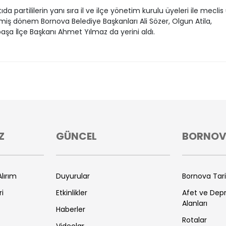
da partililerin yanı sıra il ve ilçe yönetim kurulu üyeleri ile meclis
iş dönem Bornova Belediye Başkanları Ali Sözer, Olgun Atila,
şa İlçe Başkanı Ahmet Yılmaz da yerini aldı.
Z
GÜNCEL
BORNO
lırım
Duyurular
Bornova Tar
ri
Etkinlikler
Afet ve De
Alanları
Haberler
Rotalar