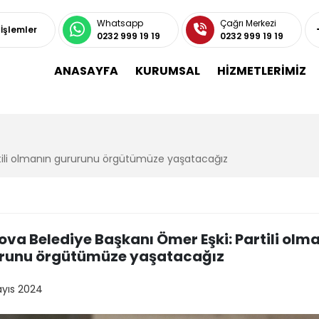
Whatsapp
Çağrı Merkezi
 İşlemler
0232 999 19 19
0232 999 19 19
ANASAYFA
KURUMSAL
HİZMETLERİMİZ
rtili olmanın gururunu örgütümüze yaşatacağız
ova Belediye Başkanı Ömer Eşki: Partili olm
runu örgütümüze yaşatacağız
ayıs 2024