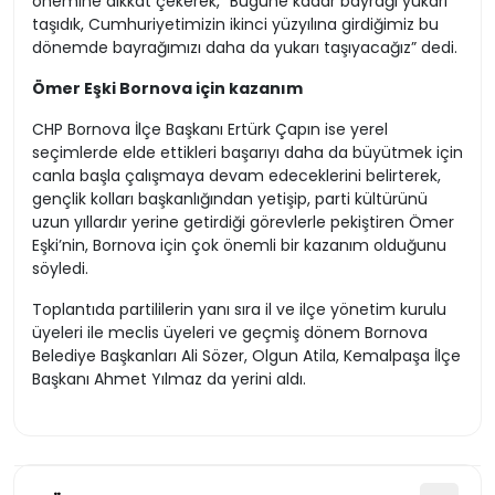
önemine dikkat çekerek, “Bugüne kadar bayrağı yukarı
taşıdık, Cumhuriyetimizin ikinci yüzyılına girdiğimiz bu
dönemde bayrağımızı daha da yukarı taşıyacağız” dedi.
Ömer Eşki Bornova için kazanım
CHP Bornova İlçe Başkanı Ertürk Çapın ise yerel
seçimlerde elde ettikleri başarıyı daha da büyütmek için
canla başla çalışmaya devam edeceklerini belirterek,
gençlik kolları başkanlığından yetişip, parti kültürünü
uzun yıllardır yerine getirdiği görevlerle pekiştiren Ömer
Eşki’nin, Bornova için çok önemli bir kazanım olduğunu
söyledi.
Toplantıda partililerin yanı sıra il ve ilçe yönetim kurulu
üyeleri ile meclis üyeleri ve geçmiş dönem Bornova
Belediye Başkanları Ali Sözer, Olgun Atila, Kemalpaşa İlçe
Başkanı Ahmet Yılmaz da yerini aldı.