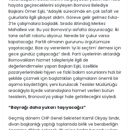
hayata geçireceklerini söyleyen Bornova Belediye
Başkanı Ömer Eşki, “Adaylık sürecimde en çok asfalt ve
çukurlarla ilgili şikayet aldım. Göreve gelir gelmez Evka-
3’te çalışmalara başladık. Sırada Altındağ Merkez
Mahallesi var. Bu yaz Bornova’yı asfalta doyuracağız. İki
tane asfalt robotu alıyoruz. Nerede bir çukur varsa
kapatacağız. Partili olmanın gururunu örgütümüze
yaşatacağız. Bize oy verenlerin ‘iyi ki seçtim’ demesi için
gece gündüz çalışacağız” dedi. Parti üyelerinin aktardığı
Bornovalıların hizmet talepleriyle ilgili de
değerlendirmeler yapan Başkan Eşki, özellikle
pazaryerlerindeki hijyen ve fiziki bakım sorunlarını hızlı bir
şekilde çözmek için başlattıkları çalışmaların önemli bir
aşama kaydettiğini, yeni kurulacak Tesisler Müdürlüğü
aracılığıyla ilçede vatandaşlara hizmet verilen bütün
tesislerin, Bronova’ya yakışır hale getirileceğini söyledi.
“Bayrağı daha yukarı taşıyacağız”
Geçmiş dönem CHP Genel Sekreteri Kamil Okyay Sındır,
divan başkanlığı yaptığı toplantıda birlik ve beraberliğin