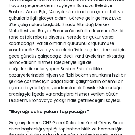
hayata geçireceklerini söyleyen Bornova Belediye
Başkanı Ömer Eşki, “Adaylık sürecimde en çok asfalt ve
çukurlarla ilgili şikayet aldım. Göreve gelir gelmez Evka-
3’te çalışmalara başladık. Sırada Altındağ Merkez
Mahallesi var. Bu yaz Bornova’yı asfalta doyuracağız. İki
tane asfalt robotu alıyoruz. Nerede bir çukur varsa
kapatacağız. Partili olmanın gururunu örgütümüze
yaşatacağız. Bize oy verenlerin ‘iyi ki seçtim’ demesi için
gece gündüz çalışacağız” dedi. Parti üyelerinin aktardığı
Bornovalıların hizmet talepleriyle ilgili de
değerlendirmeler yapan Başkan Eşki, özellikle
pazaryerlerindeki hijyen ve fiziki bakım sorunlarını hızlı bir
şekilde çözmek için başlattıkları çalışmaların önemli bir
aşama kaydettiğini, yeni kurulacak Tesisler Müdürlüğü
aracılığıyla ilçede vatandaşlara hizmet verilen bütün
tesislerin, Bronova’ya yakışır hale getirileceğini söyledi.
“Bayrağı daha yukarı taşıyacağız”
Geçmiş dönem CHP Genel Sekreteri Kamil Okyay Sındır,
divan başkanlığı yaptığı toplantıda birlik ve beraberliğin