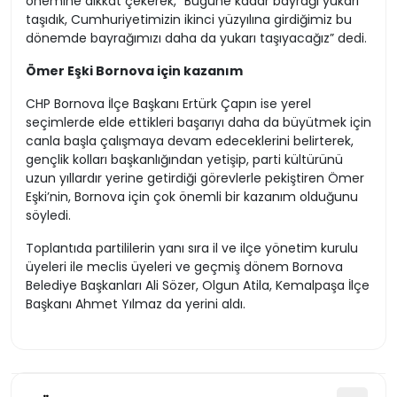
önemine dikkat çekerek, “Bugüne kadar bayrağı yukarı
taşıdık, Cumhuriyetimizin ikinci yüzyılına girdiğimiz bu
dönemde bayrağımızı daha da yukarı taşıyacağız” dedi.
Ömer Eşki Bornova için kazanım
CHP Bornova İlçe Başkanı Ertürk Çapın ise yerel
seçimlerde elde ettikleri başarıyı daha da büyütmek için
canla başla çalışmaya devam edeceklerini belirterek,
gençlik kolları başkanlığından yetişip, parti kültürünü
uzun yıllardır yerine getirdiği görevlerle pekiştiren Ömer
Eşki’nin, Bornova için çok önemli bir kazanım olduğunu
söyledi.
Toplantıda partililerin yanı sıra il ve ilçe yönetim kurulu
üyeleri ile meclis üyeleri ve geçmiş dönem Bornova
Belediye Başkanları Ali Sözer, Olgun Atila, Kemalpaşa İlçe
Başkanı Ahmet Yılmaz da yerini aldı.