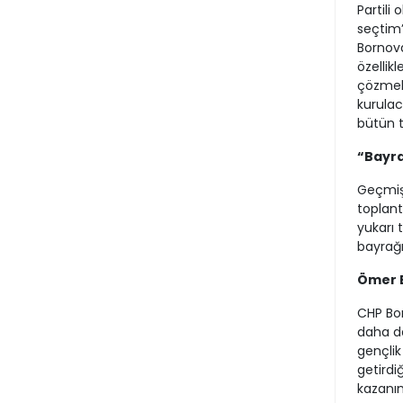
Partili
seçtim’
Bornova
özellikl
çözmek 
kurulac
bütün t
“Bayra
Geçmiş 
toplant
yukarı 
bayrağı
Ömer E
CHP Bor
daha da
gençlik 
getirdi
kazanı