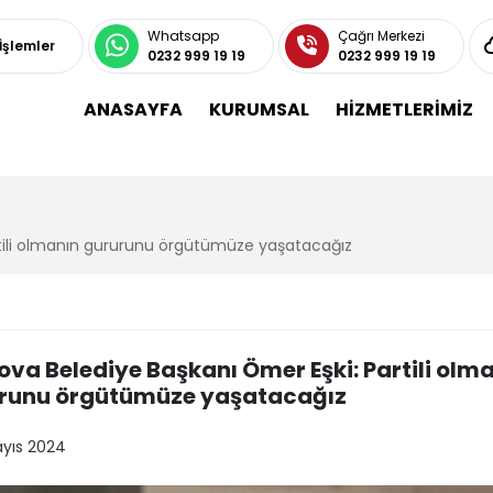
Whatsapp
Çağrı Merkezi
 İşlemler
0232 999 19 19
0232 999 19 19
ANASAYFA
KURUMSAL
HİZMETLERİMİZ
rtili olmanın gururunu örgütümüze yaşatacağız
ova Belediye Başkanı Ömer Eşki: Partili olm
runu örgütümüze yaşatacağız
ayıs 2024