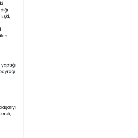
ki
dığı
Eşki,
i
ilen
 yaptığı
bayrağı
başarıyı
terek,