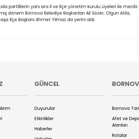
da partililerin yanı sıra il ve ilçe yönetim kurulu üyeleri ile meclis
iş dönem Bornova Belediye Başkanları Ali Sözer, Olgun Atila,
şa İlçe Başkanı Ahmet Yılmaz da yerini aldı.
Z
GÜNCEL
BORNO
lırım
Duyurular
Bornova Tar
ri
Etkinlikler
Afet ve De
Alanları
Haberler
Rotalar