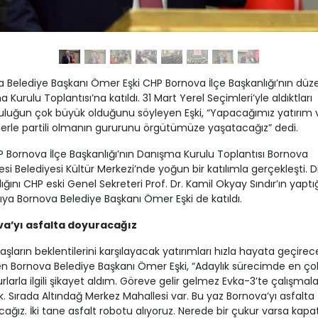
 Belediye Başkanı Ömer Eşki CHP Bornova İlçe Başkanlığı’nın düze
 Kurulu Toplantısı’na katıldı. 31 Mart Yerel Seçimleri’yle aldıktları
luğun çok büyük olduğunu söyleyen Eşki, “Yapacağımız yatırım 
erle partili olmanın gururunu örgütümüze yaşatacağız” dedi.
P Bornova İlçe Başkanlığı’nın Danışma Kurulu Toplantısı Bornova
esi Belediyesi Kültür Merkezi’nde yoğun bir katılımla gerçekleşti. 
ığını CHP eski Genel Sekreteri Prof. Dr. Kamil Okyay Sındır’ın yaptığ
ıya Bornova Belediye Başkanı Ömer Eşki de katıldı.
a’yı asfalta doyuracağız
şların beklentilerini karşılayacak yatırımları hızla hayata geçirece
n Bornova Belediye Başkanı Ömer Eşki, “Adaylık sürecimde en çok
rlarla ilgili şikayet aldım. Göreve gelir gelmez Evka-3’te çalışmal
k. Sırada Altındağ Merkez Mahallesi var. Bu yaz Bornova’yı asfalta
ağız. İki tane asfalt robotu alıyoruz. Nerede bir çukur varsa kapa