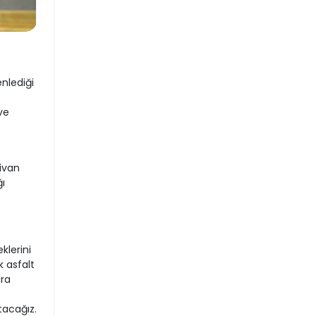
nlediği
ve
Divan
ı
klerini
 asfalt
ara
tacağız.