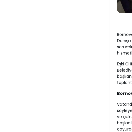
Bornova
Danışma
sorumlu
hizmetl
Eşki CH
Belediy
başkanl
toplant
Bornov
Vatanda
söyleye
ve çuku
başladı
doyurac