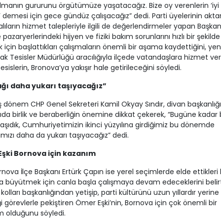
 olmanın gururunu örgütümüze yaşatacağız. Bize oy verenlerin ‘iyi 
 demesi için gece gündüz çalışacağız” dedi. Parti üyelerinin aktar
lıların hizmet talepleriyle ilgili de değerlendirmeler yapan Başkan 
e pazaryerlerindeki hijyen ve fiziki bakım sorunlarını hızlı bir şekilde
için başlattıkları çalışmaların önemli bir aşama kaydettiğini, yen
ak Tesisler Müdürlüğü aracılığıyla ilçede vatandaşlara hizmet ver
esislerin, Bronova’ya yakışır hale getirileceğini söyledi.
ğı daha yukarı taşıyacağız”
dönem CHP Genel Sekreteri Kamil Okyay Sındır, divan başkanlığı
ıda birlik ve beraberliğin önemine dikkat çekerek, “Bugüne kadar 
taşıdık, Cumhuriyetimizin ikinci yüzyılına girdiğimiz bu dönemde
mızı daha da yukarı taşıyacağız” dedi.
şki Bornova için kazanım
nova İlçe Başkanı Ertürk Çapın ise yerel seçimlerde elde ettikleri 
 büyütmek için canla başla çalışmaya devam edeceklerini belir
kolları başkanlığından yetişip, parti kültürünü uzun yıllardır yerine
ği görevlerle pekiştiren Ömer Eşki’nin, Bornova için çok önemli bir
m olduğunu söyledi.