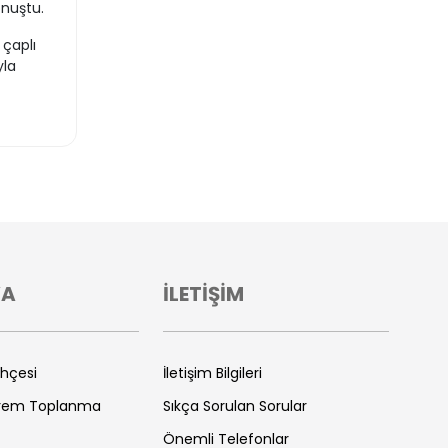
onuştu.
 çaplı
yla
VA
İLETİŞİM
ihçesi
İletişim Bilgileri
prem Toplanma
Sıkça Sorulan Sorular
Önemli Telefonlar