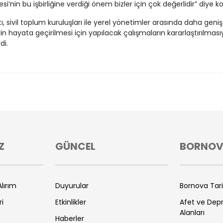
esi’nin bu işbirliğine verdiği önem bizler için çok değerlidir” diye k
ı, sivil toplum kuruluşları ile yerel yönetimler arasında daha geniş
rin hayata geçirilmesi için yapılacak çalışmaların kararlaştırılması
di.
Z
GÜNCEL
BORNO
lırım
Duyurular
Bornova Tar
ri
Etkinlikler
Afet ve De
Alanları
Haberler