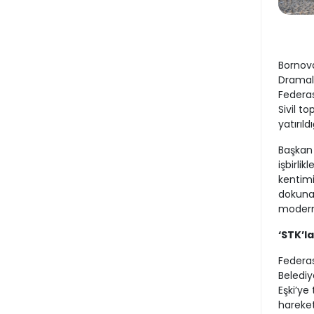
Bornova
Dramalı
Federas
Sivil t
yatırıl
Başkan 
işbirli
kentimi
dokunan
modern 
‘STK’la
Federas
Belediy
Eşki’ye 
hareket