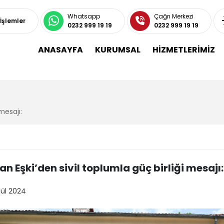
Whatsapp
Çağrı Merkezi
 İşlemler
0232 999 19 19
0232 999 19 19
ANASAYFA
KURUMSAL
HİZMETLERİMİZ
mesajı:
n Eşki’den sivil toplumla güç birliği mesajı:
lül 2024