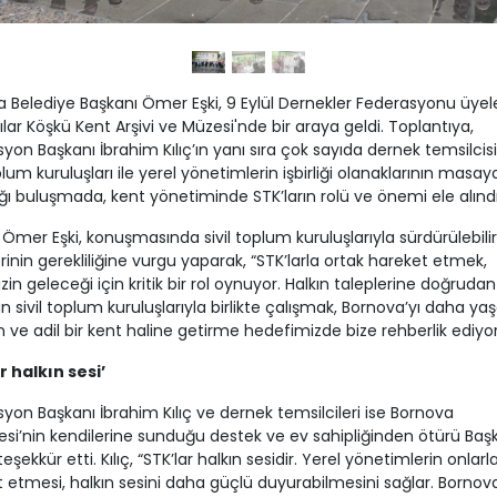
 Belediye Başkanı Ömer Eşki, 9 Eylül Dernekler Federasyonu üyele
lar Köşkü Kent Arşivi ve Müzesi'nde bir araya geldi. Toplantıya,
yon Başkanı İbrahim Kılıç’ın yanı sıra çok sayıda dernek temsilcisi 
oplum kuruluşları ile yerel yönetimlerin işbirliği olanaklarının masay
dığı buluşmada, kent yönetiminde STK’ların rolü ve önemi ele alındı
Ömer Eşki, konuşmasında sivil toplum kuruluşlarıyla sürdürülebilir
klerinin gerekliliğine vurgu yaparak, “STK’larla ortak hareket etmek,
zin geleceği için kritik bir rol oynuyor. Halkın taleplerine doğrudan
 sivil toplum kuruluşlarıyla birlikte çalışmak, Bornova’yı daha yaşa
ve adil bir kent haline getirme hedefimizde bize rehberlik ediyor
r halkın sesi’
yon Başkanı İbrahim Kılıç ve dernek temsilcileri ise Bornova
esi’nin kendilerine sunduğu destek ve ev sahipliğinden ötürü Baş
teşekkür etti. Kılıç, “STK’lar halkın sesidir. Yerel yönetimlerin onlarl
 etmesi, halkın sesini daha güçlü duyurabilmesini sağlar. Bornov