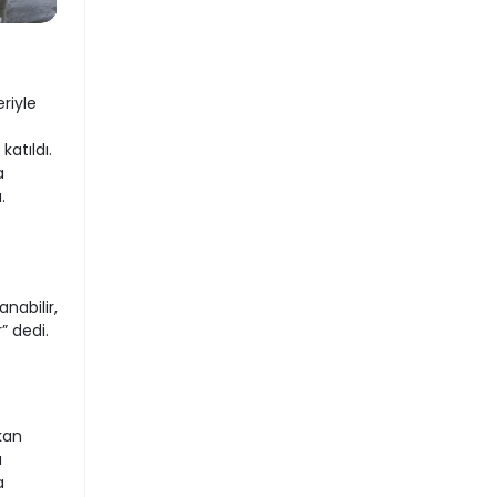
riyle
katıldı.
a
.
nabilir,
” dedi.
kan
a
a