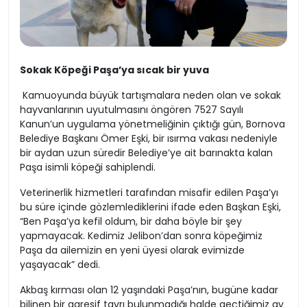
Sokak Köpeği Paşa’ya sıcak bir yuva
Kamuoyunda büyük tartışmalara neden olan ve sokak
hayvanlarının uyutulmasını öngören 7527 Sayılı
Kanun’un uygulama yönetmeliğinin çıktığı gün, Bornova
Belediye Başkanı Ömer Eşki, bir ısırma vakası nedeniyle
bir aydan uzun süredir Belediye’ye ait barınakta kalan
Paşa isimli köpeği sahiplendi.
Veterinerlik hizmetleri tarafından misafir edilen Paşa’yı
bu süre içinde gözlemlediklerini ifade eden Başkan Eşki,
“Ben Paşa’ya kefil oldum, bir daha böyle bir şey
yapmayacak. Kedimiz Jelibon’dan sonra köpeğimiz
Paşa da ailemizin en yeni üyesi olarak evimizde
yaşayacak” dedi.
Akbaş kırması olan 12 yaşındaki Paşa’nın, bugüne kadar
bilinen bir agresif tavrı bulunmadığı halde geçtiğimiz ay