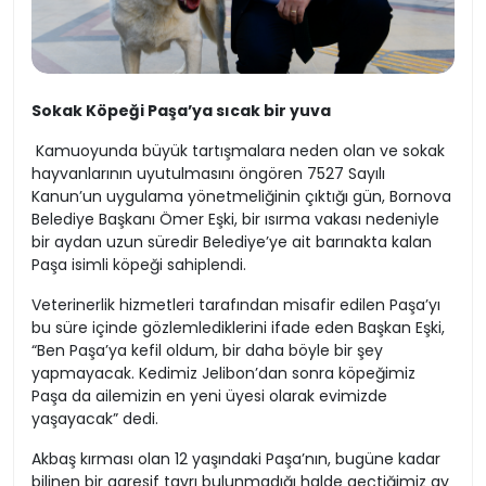
Sokak Köpeği Paşa’ya sıcak bir yuva
Kamuoyunda büyük tartışmalara neden olan ve sokak
hayvanlarının uyutulmasını öngören 7527 Sayılı
Kanun’un uygulama yönetmeliğinin çıktığı gün, Bornova
Belediye Başkanı Ömer Eşki, bir ısırma vakası nedeniyle
bir aydan uzun süredir Belediye’ye ait barınakta kalan
Paşa isimli köpeği sahiplendi.
Veterinerlik hizmetleri tarafından misafir edilen Paşa’yı
bu süre içinde gözlemlediklerini ifade eden Başkan Eşki,
“Ben Paşa’ya kefil oldum, bir daha böyle bir şey
yapmayacak. Kedimiz Jelibon’dan sonra köpeğimiz
Paşa da ailemizin en yeni üyesi olarak evimizde
yaşayacak” dedi.
Akbaş kırması olan 12 yaşındaki Paşa’nın, bugüne kadar
bilinen bir agresif tavrı bulunmadığı halde geçtiğimiz ay