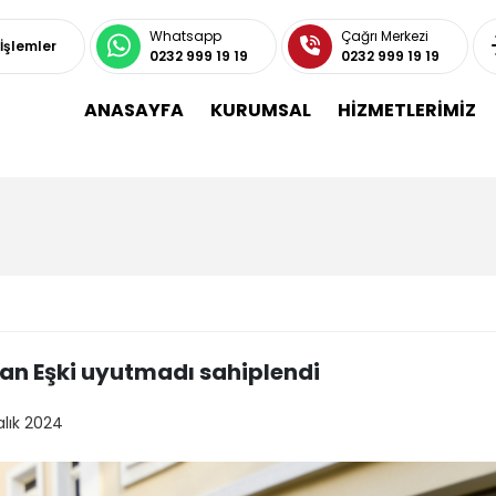
Whatsapp
Çağrı Merkezi
 İşlemler
0232 999 19 19
0232 999 19 19
ANASAYFA
KURUMSAL
HİZMETLERİMİZ
an Eşki uyutmadı sahiplendi
alık 2024