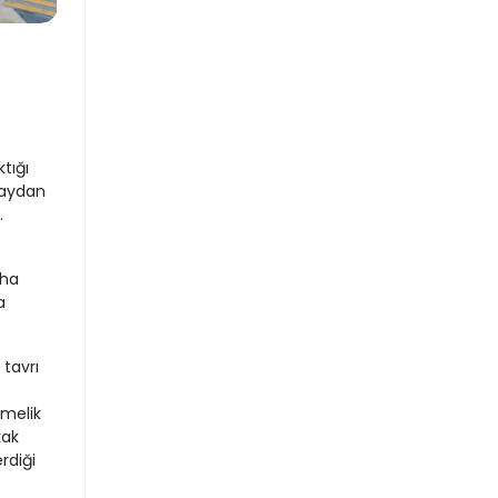
tığı
 aydan
.
aha
a
 tavrı
tmelik
kak
rdiği