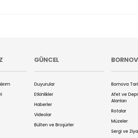
Z
GÜNCEL
BORNO
lırım
Duyurular
Bornova Tar
ri
Etkinlikler
Afet ve De
Alanları
Haberler
Rotalar
Videolar
Müzeler
Bülten ve Broşürler
Sergi ve Ziya