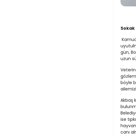
Sokak 
Kamuoy
uyutulm
gün, Bo
uzun sü
Veterin
gözleml
böyle b
ailemiz
Akbaş k
bulunma
Belediy
ise tıp
hayvanl
canı al