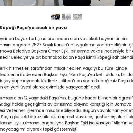
Köpeği Paşa’ya sıcak bir yuva
unda büyük tartışmalara neden olan ve sokak hayvanlarının
asını öngören 7527 Sayılı Kanun’un uygulama yönetmeliğinin çık
rnova Belediye Başkanı Ömer Eşki, bir ısırma vakası nedeniyle bir
redir Belediye’ye ait barınakta kalan Paşa isimli köpeği sahiplendi
erlik hizmetleri tarafından misafir edilen Paşa’yı bu süre içinde
ediklerini ifade eden Başkan Eşki, “Ben Paşa’ya kefil oldum, bir d
ir şey yapmayacak. Kedimiz Jelibon’dan sonra köpeğimiz Paşa d
in en yeni üyesi olarak evimizde yaşayacak” dedi.
ırması olan 12 yaşındaki Paşa’nın, bugüne kadar bilinen bir agresif
dığı halde geçtiğimiz ay bir ısırma olayına karıştığı için Bornova
esi Veteriner İşleri’nde misafir ediliyordu. Bugün yayınlanan yöne
kı Paşa gibi tek bir kez bile olsa agresif davranış göstermiş olan so
arının uyutulmasını öngörüyor. Başkan Eşki ise yasaya “Allah’ın ve
mayacağım” diyerek tepki göstermişti.