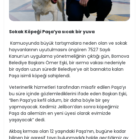
Sokak Köpeği Paşa’ya sıcak bir yuva
Kamuoyunda büyük tartışmalara neden olan ve sokak
hayvanlarının uyutulmasını öngören 7527 Sayılı
Kanun’un uygulama yönetmeliğinin çıktığı gün, Bornova
Belediye Başkanı Ömer Eşki, bir ısırma vakası nedeniyle
bir aydan uzun süredir Belediye’ye ait barınakta kalan
Paşa isimli köpeği sahiplendi.
Veterinerlik hizmetleri tarafından misafir edilen Paşa’yı
bu süre içinde gözlemlediklerini ifade eden Başkan Eşki,
“Ben Paşa’ya kefil oldum, bir daha böyle bir şey
yapmayacak. Kedimiz Jelibon’dan sonra köpeğimiz
Paşa da ailemizin en yeni üyesi olarak evimizde
yaşayacak” dedi.
Akbaş kırması olan 12 yaşındaki Paşa’nın, bugüne kadar
bilinen bir agresif tavrı bulunmadığı halde geçtiğimiz ay