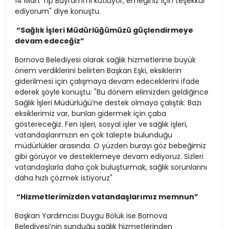
14 Mart Tıp Bayramı’nı kutluyor, emeğiniz için teşekkür
ediyorum" diye konuştu.
“Sağlık İşleri Müdürlüğümüzü güçlendirmeye
devam edeceğiz”
Bornova Belediyesi olarak sağlık hizmetlerine büyük
önem verdiklerini belirten Başkan Eşki, eksiklerin
giderilmesi için çalışmaya devam edeceklerini ifade
ederek şöyle konuştu: "Bu dönem elimizden geldiğince
Sağlık İşleri Müdürlüğü’ne destek olmaya çalıştık. Bazı
eksiklerimiz var, bunları gidermek için çaba
göstereceğiz. Fen işleri, sosyal işler ve sağlık işleri,
vatandaşlarımızın en çok talepte bulunduğu
müdürlükler arasında. O yüzden burayı göz bebeğimiz
gibi görüyor ve desteklemeye devam ediyoruz. Sizleri
vatandaşlarla daha çok buluşturmak, sağlık sorunlarını
daha hızlı çözmek istiyoruz"
“Hizmetlerimizden vatandaşlarımız memnun”
Başkan Yardımcısı Duygu Bölük ise Bornova
Belediyesi’nin sunduğu sağlık hizmetlerinden