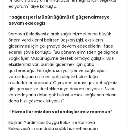
14 Mart Tıp Bayramı’nı kutluyor, emeğiniz için teşekkür
ediyorum" diye konuştu.
“Sağlık İşleri Müdürlüğümüzü güçlendirmeye
devam edeceğiz”
Bornova Belediyesi olarak sağlık hizmetlerine büyük
önem verdiklerini belirten Başkan Eşki, eksiklerin
giderilmesi için çalışmaya devam edeceklerini ifade
ederek şöyle konuştu: "Bu dönem elimizden geldiğince
Sağlık İşleri Müdürlüğü’ne destek olmaya çalıştık. Bazı
eksiklerimiz var, bunları gidermek için çaba
göstereceğiz. Fen işleri, sosyal işler ve sağlık işleri,
vatandaşlarımızın en çok talepte bulunduğu
müdürlükler arasında. O yüzden burayı göz bebeğimiz
gibi görüyor ve desteklemeye devam ediyoruz. Sizleri
vatandaşlarla daha çok buluşturmak, sağlık sorunlarını
daha hızlı çözmek istiyoruz"
“Hizmetlerimizden vatandaşlarımız memnun”
Başkan Yardımcısı Duygu Bölük ise Bornova
Belediyesi’nin sunduğu sağlık hizmetlerinden