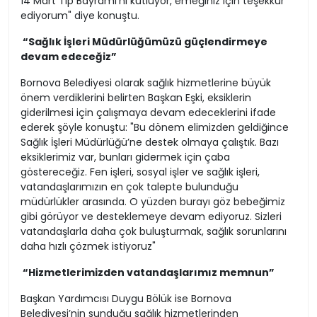
14 Mart Tıp Bayramı’nı kutluyor, emeğiniz için teşekkür
ediyorum" diye konuştu.
“Sağlık İşleri Müdürlüğümüzü güçlendirmeye
devam edeceğiz”
Bornova Belediyesi olarak sağlık hizmetlerine büyük
önem verdiklerini belirten Başkan Eşki, eksiklerin
giderilmesi için çalışmaya devam edeceklerini ifade
ederek şöyle konuştu: "Bu dönem elimizden geldiğince
Sağlık İşleri Müdürlüğü’ne destek olmaya çalıştık. Bazı
eksiklerimiz var, bunları gidermek için çaba
göstereceğiz. Fen işleri, sosyal işler ve sağlık işleri,
vatandaşlarımızın en çok talepte bulunduğu
müdürlükler arasında. O yüzden burayı göz bebeğimiz
gibi görüyor ve desteklemeye devam ediyoruz. Sizleri
vatandaşlarla daha çok buluşturmak, sağlık sorunlarını
daha hızlı çözmek istiyoruz"
“Hizmetlerimizden vatandaşlarımız memnun”
Başkan Yardımcısı Duygu Bölük ise Bornova
Belediyesi’nin sunduğu sağlık hizmetlerinden