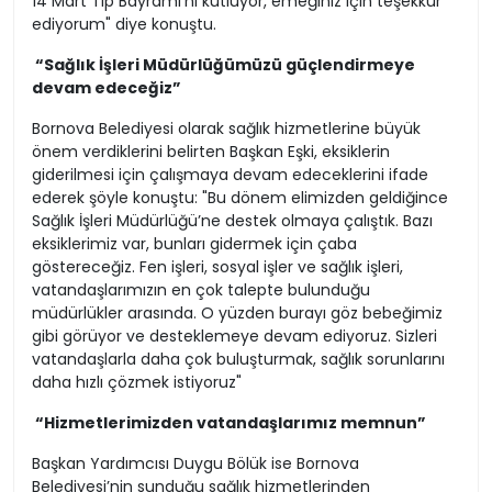
14 Mart Tıp Bayramı’nı kutluyor, emeğiniz için teşekkür
ediyorum" diye konuştu.
“Sağlık İşleri Müdürlüğümüzü güçlendirmeye
devam edeceğiz”
Bornova Belediyesi olarak sağlık hizmetlerine büyük
önem verdiklerini belirten Başkan Eşki, eksiklerin
giderilmesi için çalışmaya devam edeceklerini ifade
ederek şöyle konuştu: "Bu dönem elimizden geldiğince
Sağlık İşleri Müdürlüğü’ne destek olmaya çalıştık. Bazı
eksiklerimiz var, bunları gidermek için çaba
göstereceğiz. Fen işleri, sosyal işler ve sağlık işleri,
vatandaşlarımızın en çok talepte bulunduğu
müdürlükler arasında. O yüzden burayı göz bebeğimiz
gibi görüyor ve desteklemeye devam ediyoruz. Sizleri
vatandaşlarla daha çok buluşturmak, sağlık sorunlarını
daha hızlı çözmek istiyoruz"
“Hizmetlerimizden vatandaşlarımız memnun”
Başkan Yardımcısı Duygu Bölük ise Bornova
Belediyesi’nin sunduğu sağlık hizmetlerinden