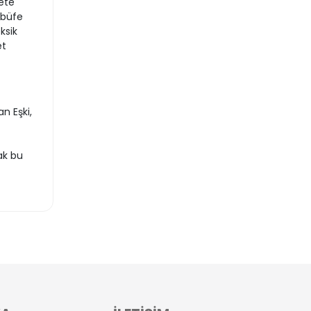
ete
 büfe
ksik
et
n Eşki,
ak bu