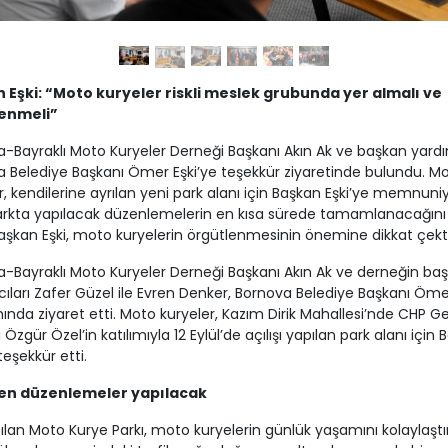
 Eşki: “Moto kuryeler riskli meslek grubunda yer almalı ve
enmeli”
-Bayraklı Moto Kuryeler Derneği Başkanı Akın Ak ve başkan yardım
 Belediye Başkanı Ömer Eşki’ye teşekkür ziyaretinde bulundu. M
r, kendilerine ayrılan yeni park alanı için Başkan Eşki’ye memnuniy
 Parkta yapılacak düzenlemelerin en kısa sürede tamamlanacağını
şkan Eşki, moto kuryelerin örgütlenmesinin önemine dikkat çekti
-Bayraklı Moto Kuryeler Derneği Başkanı Akın Ak ve derneğin ba
ıları Zafer Güzel ile Evren Denker, Bornova Belediye Başkanı Ömer
da ziyaret etti. Moto kuryeler, Kazım Dirik Mahallesi’nde CHP G
Özgür Özel’in katılımıyla 12 Eylül’de açılışı yapılan park alanı için
teşekkür etti.
en düzenlemeler yapılacak
ılan Moto Kurye Parkı, moto kuryelerin günlük yaşamını kolaylaşt