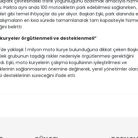
ükpark çevresindeki trafik yoğunluğunu azaltmak amacıyla hizm
. Parkta aynı anda 100 motosikletin park edebilmesi sağlanırken,
let gibi temel ihtiyaçlar da yer alıyor. Başkan Eşki, park alanında e
çalışmaların en kısa sürede tamamlanarak tam kapasiteyle hizm
ni belirtti.
kuryeler örgütlenmeli ve desteklenmeli”
'de yaklaşık 1 milyon moto kurye bulunduğuna dikkat çeken Başka
ek grubunun taşıdığı riskler nedeniyle örgütlenmesi gerektiğini
ı. Eşki, moto kuryelerin çalışma koşullarının iyileştirilmesi ve
klerinin sağlanmasının önemine değinerek, yerel yönetimler olar
i desteklerinin süreceğini ifade etti.