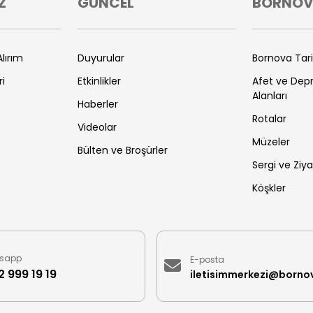
Z
GÜNCEL
BORNO
lırım
Duyurular
Bornova Tar
ri
Etkinlikler
Afet ve De
Alanları
Haberler
Rotalar
Videolar
Müzeler
Bülten ve Broşürler
Sergi ve Ziya
Köşkler
sapp
E-posta
 999 19 19