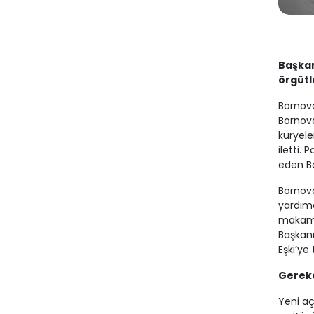
Başkan
örgütl
Bornova
Bornova
kuryele
iletti.
eden Ba
Bornova
yardımc
makamın
Başkanı 
Eşki’ye 
Gerek
Yeni aç