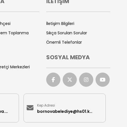
VA
İLETİŞİM
ihçesi
İletişim Bilgileri
prem Toplanma
Sıkça Sorulan Sorular
Önemli Telefonlar
SOSYAL MEDYA
retçi Merkezleri
Kep Adresi
iletisimmerkezi@bornova.bel.tr
bornovabelediye@hs01.kep.tr