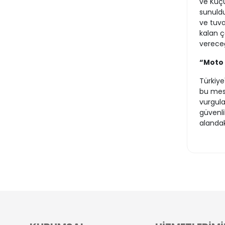
ve Küç
sunuldu
ve tuva
kalan 
vereceği
“Moto 
Türkiye
bu mesl
vurgulad
güvenli
alandak