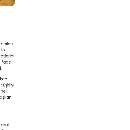
cıları,
oto
etlerini
 ifade
.
şkan
 Eşki’yi
enel
 Başkan
ırmak