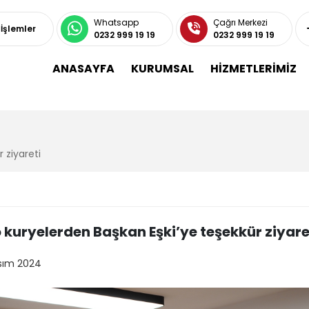
Whatsapp
Çağrı Merkezi
 İşlemler
0232 999 19 19
0232 999 19 19
ANASAYFA
KURUMSAL
HİZMETLERİMİZ
 ziyareti
 kuryelerden Başkan Eşki’ye teşekkür ziyare
sım 2024