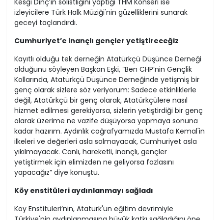
Kesgi Dinç’in solistliğini yaptığı THM Konseri ise
izleyicilere Türk Halk Müziği'nin güzelliklerini sunarak
geceyi taçlandırdı.
Cumhuriyet’e inançlı gençler yetiştireceğiz
Kayıtlı olduğu tek derneğin Atatürkçü Düşünce Derneği
olduğunu söyleyen Başkan Eşki, “Ben CHP’nin Gençlik
Kollarında, Atatürkçü Düşünce Derneğinde yetişmiş bir
genç olarak sizlere söz veriyorum: Sadece etkinliklerle
değil, Atatürkçü bir genç olarak, Atatürkçülere nasıl
hizmet edilmesi gerekiyorsa, sizlerin yetiştirdiği bir genç
olarak üzerime ne vazife düşüyorsa yapmaya sonuna
kadar hazırım. Aydınlık coğrafyamızda Mustafa Kemal'in
ilkeleri ve değerleri asla solmayacak, Cumhuriyet asla
yıkılmayacak. Canlı, hareketli, inançlı, gençler
yetiştirmek için elimizden ne geliyorsa fazlasını
yapacağız” diye konuştu.
Köy enstitüleri aydınlanmayı sağladı
Köy Enstitüleri’nin, Atatürk'ün eğitim devrimiyle
Türkiye'nin aydınlanmasına büyük katkı sağladığını öne