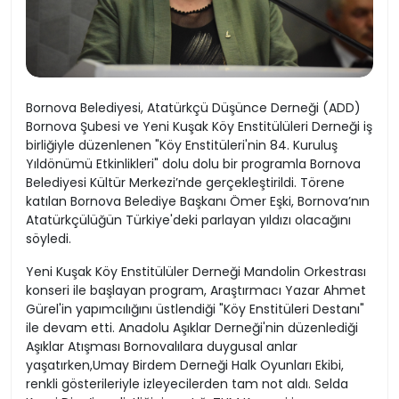
Bornova Belediyesi, Atatürkçü Düşünce Derneği (ADD)
Bornova Şubesi ve Yeni Kuşak Köy Enstitülüleri Derneği iş
birliğiyle düzenlenen "Köy Enstitüleri'nin 84. Kuruluş
Yıldönümü Etkinlikleri" dolu dolu bir programla Bornova
Belediyesi Kültür Merkezi’nde gerçekleştirildi. Törene
katılan Bornova Belediye Başkanı Ömer Eşki, Bornova’nın
Atatürkçülüğün Türkiye'deki parlayan yıldızı olacağını
söyledi.
Yeni Kuşak Köy Enstitülüler Derneği Mandolin Orkestrası
konseri ile başlayan program, Araştırmacı Yazar Ahmet
Gürel'in yapımcılığını üstlendiği "Köy Enstitüleri Destanı"
ile devam etti. Anadolu Aşıklar Derneği'nin düzenlediği
Aşıklar Atışması Bornovalılara duygusal anlar
yaşatırken,Umay Birdem Derneği Halk Oyunları Ekibi,
renkli gösterileriyle izleyecilerden tam not aldı. Selda