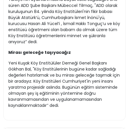
süren ADD Şube Başkanı Mübeccel Tilmaç, "ADD olarak
kuruluşunun 84. yılında Köy Enstitüleri'nin fikir babası
Büyük Atatürk’ü, Cumhurbaşkanı İsmet İnönü'yü,
kurucusu Hasan Ali Yücel’i , İsmail Hakkı Tonguç’u ve köy
enstitüsü öğretmeni olan babam da olmak üzere tüm
Köy Enstitüsü öğretmenlerini minnet ve şükranla
anıyoruz” dedi.
Mirası geleceğe taşıyacağız
Yeni Kuşak Köy Enstitülüler Derneği Genel Başkanı
Gökhan Bal, "Köy Enstitülerinin bugüne kadar sağladığı
değerleri hatırlamak ve bu mirası geleceğe taşımak için
bir aradayız. Köy Enstitüleri Cumhuriyet'in yeni insanı
yaratma projesidir aslında. Bugünün eğitim sisteminde
olmayan şey iş eğitiminin yöntemine doğru
kavranmamasından ve uygulanamamasından
kaynaklanmaktadır’’ dedi.