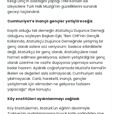
Kesgi Dinç’in solistliğini yaptığı THM Konseri ise
izleyicilere Türk Halk Müziği'nin güzelliklerini sunarak
geceyi taçlandırdı.
Cumhuriyet’e inançlı gençler yetiştireceğiz
Kayıtlı olduğu tek derneğin Atatürkçü Düşünce Derneği
olduğunu söyleyen Başkan Eşki, “Ben CHP’nin Gençlik
Kollarında, Atatürkçü Düşünce Derneğinde yetişmiş bir
genç olarak sizlere söz veriyorum: Sadece etkinliklerle
değil, Atatürkçü bir genç olarak, Atatürkçülere nasıl
hizmet edilmesi gerekiyorsa, sizlerin yetiştirdiği bir genç
olarak üzerime ne vazife düşüyorsa yapmaya sonuna
kadar hazırım. Aydınlık coğrafyamızda Mustafa Kemal'in
ilkeleri ve değerleri asla solmayacak, Cumhuriyet asla
yıkılmayacak. Canlı, hareketli, inançlı, gençler
yetiştirmek için elimizden ne geliyorsa fazlasını
yapacağız” diye konuştu.
Köy enstitüleri aydınlanmayı sağladı
Köy Enstitüleri’nin, Atatürk'ün eğitim devrimiyle
Türkiye'nin aydınlanmasına büyük katkı sağladığını öne