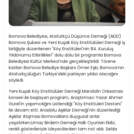
Bornova Belediyesi, Atatürkçü Düşünce Derneği (ADD)
Bornova Şubesi ve Yeni Kuşak Köy Enstitülüleri Derneği iş
birliğiyle düzenlenen "Köy Enstitüleri'nin 84. Kuruluş
Yıldönümü Etkinlikleri" dolu dolu bir programla Bornova
Belediyesi Kültür Merkezi’nde gerçekleştirildi. Törene
katılan Bornova Belediye Başkanı Ömer Eşki, Bornova’nın
Atatürkçülüğün Türkiye'deki parlayan yıldızı olacağını
söyledi.
Yeni Kuşak Köy Enstitülüler Derneği Mandolin Orkestrası
konseri ile başlayan program, Araştırmacı Yazar Ahmet
Gürel'in yapımcılığını üstlendiği "Köy Enstitüleri Destanı"
ile devam etti. Anadolu Aşıklar Derneği'nin düzenlediği
Aşıklar Atışması Bornovalılara duygusal anlar
yaşatırken,Umay Birdem Derneği Halk Oyunları Ekibi,
renkli gösterileriyle izleyecilerden tam not aldı. Selda