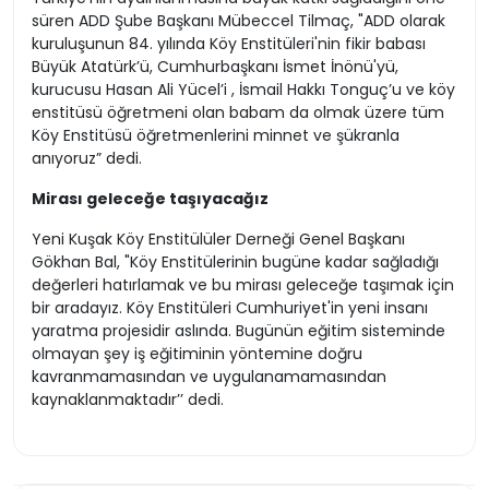
süren ADD Şube Başkanı Mübeccel Tilmaç, "ADD olarak
kuruluşunun 84. yılında Köy Enstitüleri'nin fikir babası
Büyük Atatürk’ü, Cumhurbaşkanı İsmet İnönü'yü,
kurucusu Hasan Ali Yücel’i , İsmail Hakkı Tonguç’u ve köy
enstitüsü öğretmeni olan babam da olmak üzere tüm
Köy Enstitüsü öğretmenlerini minnet ve şükranla
anıyoruz” dedi.
Mirası geleceğe taşıyacağız
Yeni Kuşak Köy Enstitülüler Derneği Genel Başkanı
Gökhan Bal, "Köy Enstitülerinin bugüne kadar sağladığı
değerleri hatırlamak ve bu mirası geleceğe taşımak için
bir aradayız. Köy Enstitüleri Cumhuriyet'in yeni insanı
yaratma projesidir aslında. Bugünün eğitim sisteminde
olmayan şey iş eğitiminin yöntemine doğru
kavranmamasından ve uygulanamamasından
kaynaklanmaktadır’’ dedi.