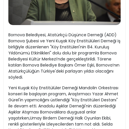
Bornova Belediyesi, Atatürkçü Düşünce Derneği (ADD)
Bornova Şubesi ve Yeni Kuşak Köy Enstitülüleri Derneği iş
birliğiyle düzenlenen "Köy Enstitüleri'nin 84. Kuruluş
Yıldönümü Etkinlikleri" dolu dolu bir programla Bornova
Belediyesi Kültür Merkezi’nde gerçekleştirildi. Törene
katılan Bornova Belediye Başkanı Ömer Eşki, Bornova’nın
Atatürkçülüğün Türkiye'deki parlayan yıldızı olacağını
söyledi.
Yeni Kuşak Köy Enstitülüler Derneği Mandolin Orkestrası
konseri ile başlayan program, Araştırmacı Yazar Ahmet
Gürel'in yapımcılığını üstlendiği "Köy Enstitüleri Destanı"
ile devam etti. Anadolu Aşıklar Derneği'nin düzenlediği
Aşıklar Atışması Bornovalılara duygusal anlar
yaşatırken,Umay Birdem Derneği Halk Oyunları Ekibi,
renkli gösterileriyle izleyecilerden tam not aldı. Selda