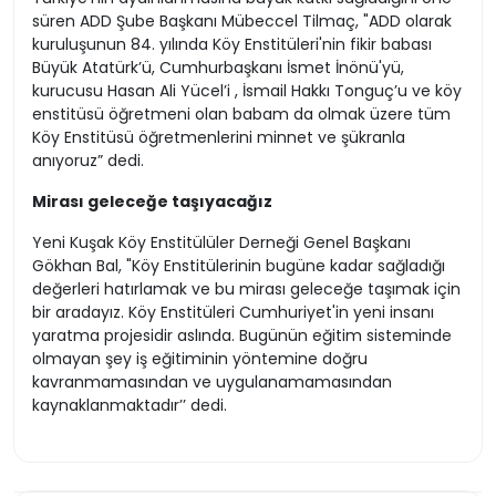
süren ADD Şube Başkanı Mübeccel Tilmaç, "ADD olarak
kuruluşunun 84. yılında Köy Enstitüleri'nin fikir babası
Büyük Atatürk’ü, Cumhurbaşkanı İsmet İnönü'yü,
kurucusu Hasan Ali Yücel’i , İsmail Hakkı Tonguç’u ve köy
enstitüsü öğretmeni olan babam da olmak üzere tüm
Köy Enstitüsü öğretmenlerini minnet ve şükranla
anıyoruz” dedi.
Mirası geleceğe taşıyacağız
Yeni Kuşak Köy Enstitülüler Derneği Genel Başkanı
Gökhan Bal, "Köy Enstitülerinin bugüne kadar sağladığı
değerleri hatırlamak ve bu mirası geleceğe taşımak için
bir aradayız. Köy Enstitüleri Cumhuriyet'in yeni insanı
yaratma projesidir aslında. Bugünün eğitim sisteminde
olmayan şey iş eğitiminin yöntemine doğru
kavranmamasından ve uygulanamamasından
kaynaklanmaktadır’’ dedi.