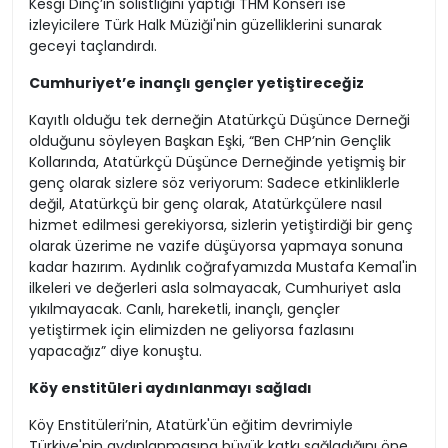
Kesgi Dinç’in solistliğini yaptığı THM Konseri ise
izleyicilere Türk Halk Müziği'nin güzelliklerini sunarak
geceyi taçlandırdı.
Cumhuriyet’e inançlı gençler yetiştireceğiz
Kayıtlı olduğu tek derneğin Atatürkçü Düşünce Derneği
olduğunu söyleyen Başkan Eşki, “Ben CHP’nin Gençlik
Kollarında, Atatürkçü Düşünce Derneğinde yetişmiş bir
genç olarak sizlere söz veriyorum: Sadece etkinliklerle
değil, Atatürkçü bir genç olarak, Atatürkçülere nasıl
hizmet edilmesi gerekiyorsa, sizlerin yetiştirdiği bir genç
olarak üzerime ne vazife düşüyorsa yapmaya sonuna
kadar hazırım. Aydınlık coğrafyamızda Mustafa Kemal'in
ilkeleri ve değerleri asla solmayacak, Cumhuriyet asla
yıkılmayacak. Canlı, hareketli, inançlı, gençler
yetiştirmek için elimizden ne geliyorsa fazlasını
yapacağız” diye konuştu.
Köy enstitüleri aydınlanmayı sağladı
Köy Enstitüleri’nin, Atatürk'ün eğitim devrimiyle
Türkiye'nin aydınlanmasına büyük katkı sağladığını öne