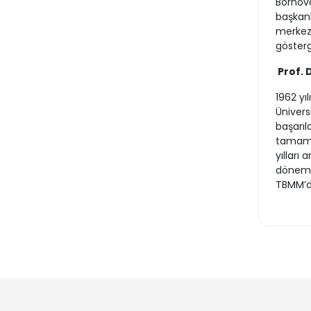
Bornova
başkanl
merkezi
gösterg
Prof. 
1962 yı
Ünivers
başarıl
tamamla
yılları
dönemde
TBMM’de