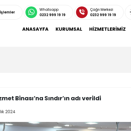
Whatsapp
Çağrı Merkezi
 İşlemler
0232 999 19 19
0232 999 19 19
ANASAYFA
KURUMSAL
HİZMETLERİMİZ
zmet Binası’na Sındır’ın adı verildi
lık 2024