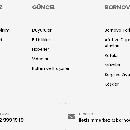
Z
GÜNCEL
BORNO
lırım
Duyurular
Bornova Tar
ri
Etkinlikler
Afet ve De
Alanları
Haberler
Rotalar
Videolar
Müzeler
Bülten ve Broşürler
Sergi ve Ziya
Köşkler
sapp
E-posta
 999 19 19