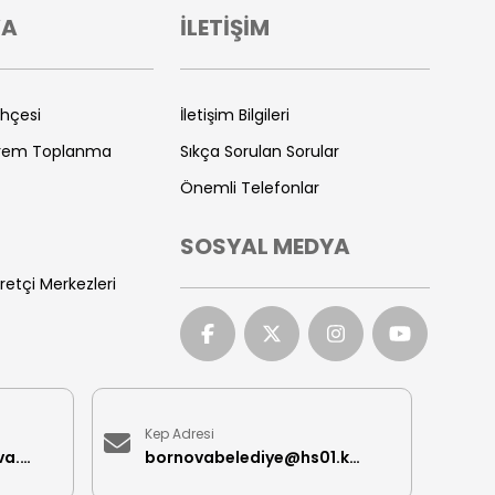
VA
İLETİŞİM
ihçesi
İletişim Bilgileri
prem Toplanma
Sıkça Sorulan Sorular
Önemli Telefonlar
SOSYAL MEDYA
retçi Merkezleri
Kep Adresi
iletisimmerkezi@bornova.bel.tr
bornovabelediye@hs01.kep.tr