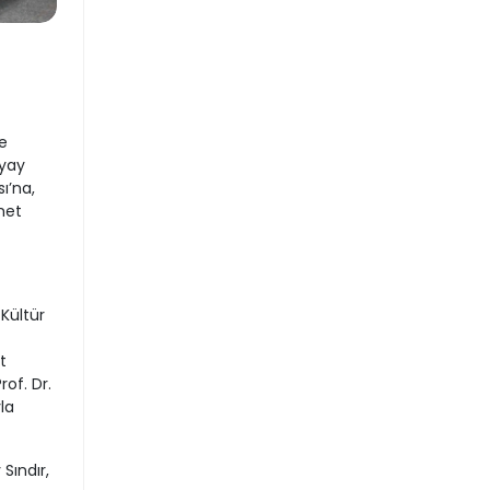
e
kyay
ı’na,
met
 Kültür
t
of. Dr.
la
Sındır,