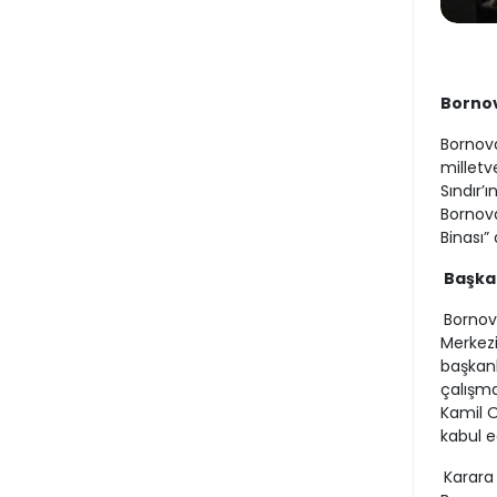
Bornov
Bornova
milletv
Sındır’
Bornova
Binası” 
Başkan
Bornova
Merkezi
başkanl
çalışma
Kamil O
kabul ed
Karara 