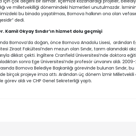
 için çok değerli bir isimdir. İlçemize kazandırdığı projeler, beledi
ığı ve milletvekilliği dönemindeki hizmetleri unutulmazdır. İsminin,
mizdeki bu binada yaşatılması, Bornova halkının ona olan vefasın
esidir” dedi.
Dr. Kamil Okyay Sındır’ın hizmet dolu geçmişi
lında Bornova’da doğan, önce Bornova Anadolu Lisesi, ardından 
itesi Ziraat Fakültesi’nden mezun olan Sındır, tarım alanındaki a
arıyla dikkat çekti. İngiltere Cranfield Üniversitesi’nde doktora eğit
dıktan sonra Ege Üniversitesi’nde profesör ünvanını aldı. 2009-
 arasında Bornova Belediye Başkanlığı görevinde bulunan Sındır, bu
 birçok projeye imza attı. Ardından üç dönem İzmir Milletvekili 
 görev aldı ve CHP Genel Sekreterliği yaptı.