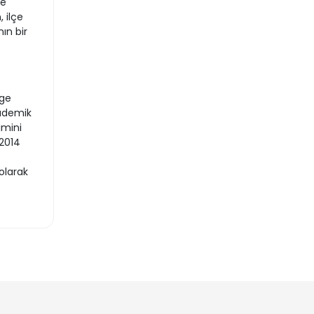
ye
 ilçe
ın bir
Ege
kademik
imini
2014
olarak