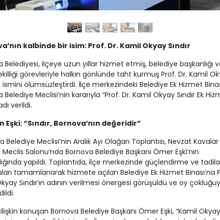
a’nın kalbinde bir isim: Prof. Dr. Kamil Okyay Sındır
 Belediyesi, ilçeye uzun yıllar hizmet etmiş, belediye başkanlığı v
ekilliği görevleriyle halkın gönlünde taht kurmuş Prof. Dr. Kamil O
ın ismini ölümsüzleştirdi. İlçe merkezindeki Belediye Ek Hizmet Binas
 Belediye Meclisi’nin kararıyla “Prof. Dr. Kamil Okyay Sındır Ek Hiz
adı verildi.
 Eşki: “Sındır, Bornova’nın değeridir”
 Belediye Meclisi’nin Aralık Ayı Olağan Toplantısı, Nevzat Kavalar
 Meclis Salonu’nda Bornova Belediye Başkanı Ömer Eşki’nin
ığında yapıldı. Toplantıda, ilçe merkezinde güçlendirme ve tadila
ları tamamlanarak hizmete açılan Belediye Ek Hizmet Binası’na Pr
kyay Sındır’ın adının verilmesi önergesi görüşüldü ve oy çokluğuy
ildi.
ilişkin konuşan Bornova Belediye Başkanı Ömer Eşki, “Kamil Okyay 