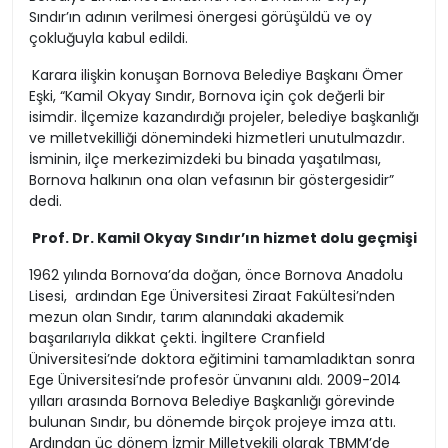
Sındır’ın adının verilmesi önergesi görüşüldü ve oy
çokluğuyla kabul edildi.
Karara ilişkin konuşan Bornova Belediye Başkanı Ömer
Eşki, “Kamil Okyay Sındır, Bornova için çok değerli bir
isimdir. İlçemize kazandırdığı projeler, belediye başkanlığı
ve milletvekilliği dönemindeki hizmetleri unutulmazdır.
İsminin, ilçe merkezimizdeki bu binada yaşatılması,
Bornova halkının ona olan vefasının bir göstergesidir”
dedi.
Prof. Dr. Kamil Okyay Sındır’ın hizmet dolu geçmişi
1962 yılında Bornova’da doğan, önce Bornova Anadolu
Lisesi, ardından Ege Üniversitesi Ziraat Fakültesi’nden
mezun olan Sındır, tarım alanındaki akademik
başarılarıyla dikkat çekti. İngiltere Cranfield
Üniversitesi’nde doktora eğitimini tamamladıktan sonra
Ege Üniversitesi’nde profesör ünvanını aldı. 2009-2014
yılları arasında Bornova Belediye Başkanlığı görevinde
bulunan Sındır, bu dönemde birçok projeye imza attı.
Ardından üç dönem İzmir Milletvekili olarak TBMM’de