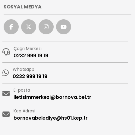
SOSYAL MEDYA
Çağrı Merkezi
0232 999 19 19
Whatsapp
0232 999 19 19
E-posta
iletisimmerkezi@bornova.bel.tr
Kep Adresi
bornovabelediye@hs01.kep.tr