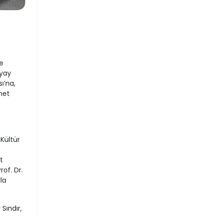
e
kyay
ı’na,
met
 Kültür
t
of. Dr.
la
Sındır,