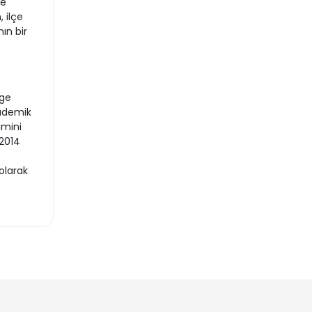
ye
 ilçe
ın bir
Ege
kademik
imini
2014
olarak