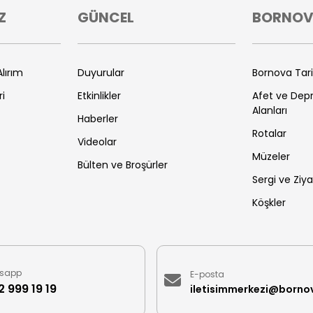
Z
GÜNCEL
BORNO
lırım
Duyurular
Bornova Tar
ri
Etkinlikler
Afet ve De
Alanları
Haberler
Rotalar
Videolar
Müzeler
Bülten ve Broşürler
Sergi ve Ziya
Köşkler
sapp
E-posta
 999 19 19