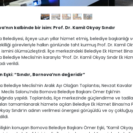
a’nın kalbinde bir isim: Prof. Dr. Kamil Okyay Sındır
 Belediyesi, ilçeye uzun yıllar hizmet etmiş, belediye başkanlığı v
ekilliği görevleriyle halkın gönlünde taht kurmuş Prof. Dr. Kamil O
ın ismini ölümsüzleştirdi. İlçe merkezindeki Belediye Ek Hizmet Binas
 Belediye Meclisi’nin kararıyla “Prof. Dr. Kamil Okyay Sındır Ek Hiz
adı verildi.
 Eşki: “Sındır, Bornova’nın değeridir”
 Belediye Meclisi’nin Aralık Ayı Olağan Toplantısı, Nevzat Kavalar
 Meclis Salonu’nda Bornova Belediye Başkanı Ömer Eşki’nin
ığında yapıldı. Toplantıda, ilçe merkezinde güçlendirme ve tadila
ları tamamlanarak hizmete açılan Belediye Ek Hizmet Binası’na Pr
kyay Sındır’ın adının verilmesi önergesi görüşüldü ve oy çokluğuy
ildi.
ilişkin konuşan Bornova Belediye Başkanı Ömer Eşki, “Kamil Okyay 