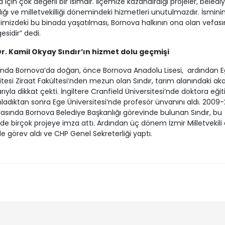
 için çok değerli bir isimdir. İlçemize kazandırdığı projeler, beledi
ığı ve milletvekilliği dönemindeki hizmetleri unutulmazdır. İsminin,
mizdeki bu binada yaşatılması, Bornova halkının ona olan vefasın
esidir” dedi.
Dr. Kamil Okyay Sındır’ın hizmet dolu geçmişi
lında Bornova’da doğan, önce Bornova Anadolu Lisesi, ardından 
itesi Ziraat Fakültesi’nden mezun olan Sındır, tarım alanındaki a
arıyla dikkat çekti. İngiltere Cranfield Üniversitesi’nde doktora eğit
dıktan sonra Ege Üniversitesi’nde profesör ünvanını aldı. 2009-
 arasında Bornova Belediye Başkanlığı görevinde bulunan Sındır, bu
 birçok projeye imza attı. Ardından üç dönem İzmir Milletvekili 
 görev aldı ve CHP Genel Sekreterliği yaptı.