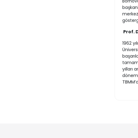
Bornova
başkanl
merkezi
gösterg
Prof. 
1962 yı
Ünivers
başarıl
tamamla
yılları
dönemde
TBMM’de