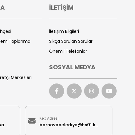
VA
İLETİŞİM
ihçesi
İletişim Bilgileri
prem Toplanma
Sıkça Sorulan Sorular
Önemli Telefonlar
SOSYAL MEDYA
retçi Merkezleri
Kep Adresi
iletisimmerkezi@bornova.bel.tr
bornovabelediye@hs01.kep.tr