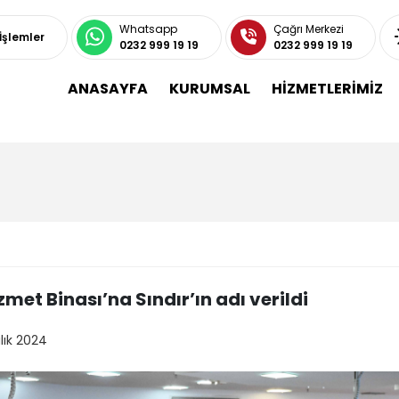
Whatsapp
Çağrı Merkezi
 İşlemler
0232 999 19 19
0232 999 19 19
ANASAYFA
KURUMSAL
HİZMETLERİMİZ
zmet Binası’na Sındır’ın adı verildi
lık 2024