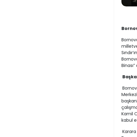
Bornov
Bornova
milletv
Sındır’
Bornova
Binası” 
Başkan
Bornova
Merkezi
başkanl
çalışma
Kamil O
kabul ed
Karara 