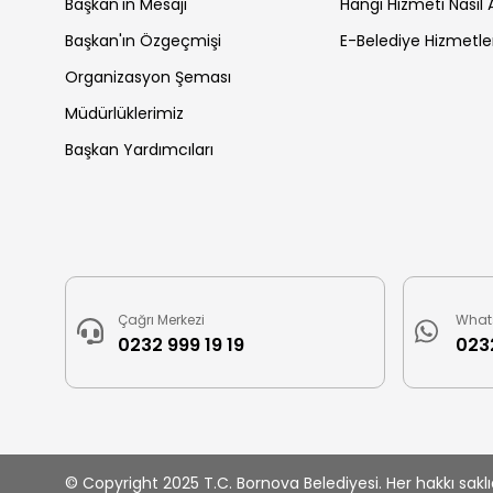
Başkan'ın Mesajı
Hangi Hizmeti Nasıl A
Başkan'ın Özgeçmişi
E-Belediye Hizmetle
Organizasyon Şeması
Müdürlüklerimiz
Başkan Yardımcıları
Çağrı Merkezi
What
0232 999 19 19
0232
© Copyright 2025 T.C. Bornova Belediyesi. Her hakkı saklıd