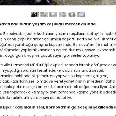
a’da kadınların yaşam koşulları mercek altında
 Belediyesi, ilçedeki kadınların yaşam koşullarını detaylı bir şekild
çin geniş çaplı bir anket çalışması başlattı. Kadın ve Aile Hizmetle
üğü’nün yürüttüğü çalışma kapsamında, Bornova’nın 45 mahalle
 görüşmeler yapılarak kadınların eğitim durumu, sosyo-ekonomik
ri, doğurganlık yaşı ve çocuk sayısı gibi veriler toplanıyor.
e Aile Hizmetleri Müdürlüğü ekipleri, sahada birebir görüşmeler 
rın yaşadığı sorunları tespit ederken, aynı zamanda destek
maları hakkında bilgilendirme yapıyor. Bu kapsamlı çalışma,
’daki kadınların sesi olmak ve yerel yönetimin hizmetlerini daha
cı hale getirmek için önemli bir adım olarak değerlendiriliyor. Ank
a veri toplamakla kalmayıp, aynı zamanda kadına yönelik şiddetl
ede farkındalık yaratmayı da hedefliyor.
 Eşki: “Kadınların sesi, Bornova’nın geleceğini şekillendir