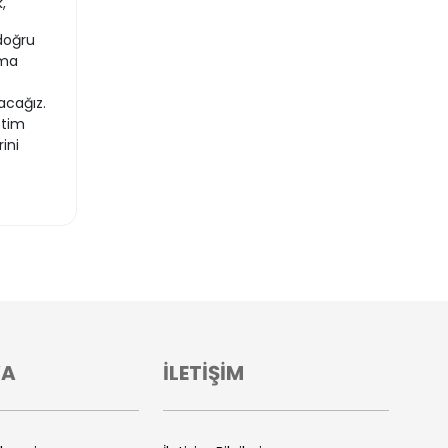
,
 doğru
lma
racağız.
etim
ini
VA
İLETİŞİM