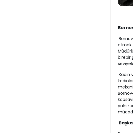
Bornov
Bornova
etmek i
Müdürl
birebir
seviyele
Kadın v
kadınla
mekaniz
Bornova
kapsayı
yalnızc
mücadel
Başkan