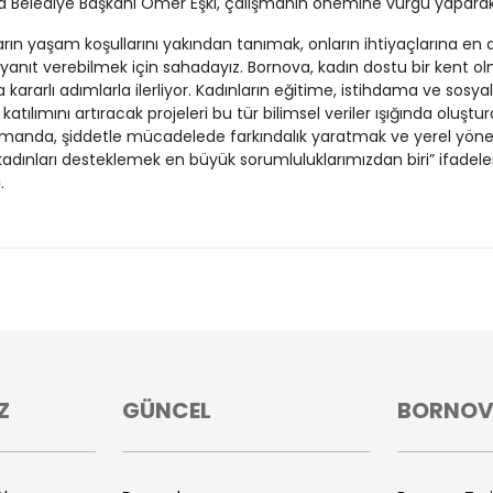
 Belediye Başkanı Ömer Eşki, çalışmanın önemine vurgu yaparak
arın yaşam koşullarını yakından tanımak, onların ihtiyaçlarına en
 yanıt verebilmek için sahadayız. Bornova, kadın dostu bir kent o
 kararlı adımlarla ilerliyor. Kadınların eğitime, istihdama ve sosyal
atılımını artıracak projeleri bu tür bilimsel veriler ışığında oluştu
amanda, şiddetle mücadelede farkındalık yaratmak ve yerel yön
kadınları desteklemek en büyük sorumluluklarımızdan biri” ifadeler
.
Z
GÜNCEL
BORNO