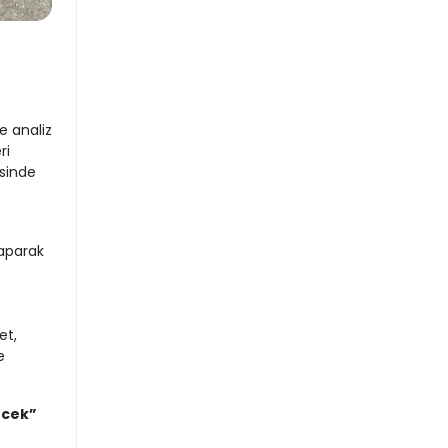
e analiz
ri
sinde
yaparak
et,
e
ecek”