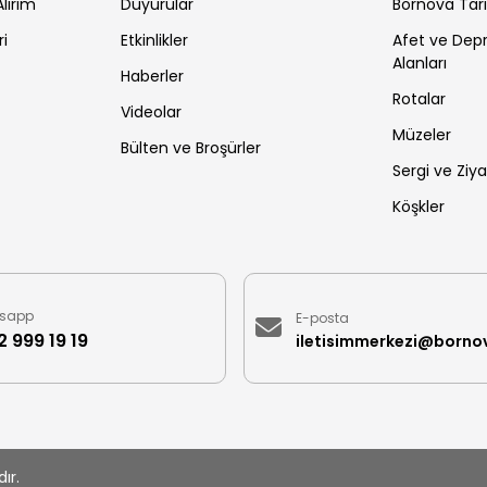
lırım
Duyurular
Bornova Tar
ri
Etkinlikler
Afet ve De
Alanları
Haberler
Rotalar
Videolar
Müzeler
Bülten ve Broşürler
Sergi ve Ziya
Köşkler
sapp
E-posta
 999 19 19
ır.