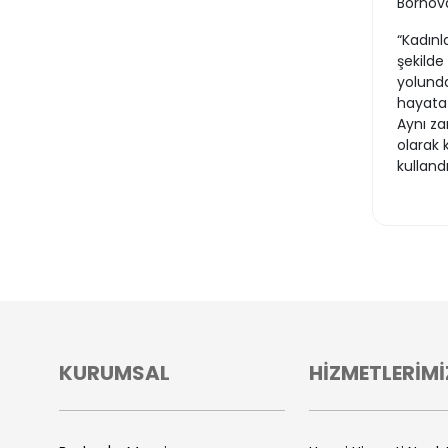
Bornova
“Kadınl
şekilde
yolunda
hayata k
Aynı z
olarak 
kullandı
KURUMSAL
HİZMETLERİMİ