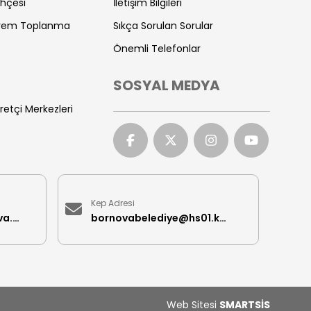
ihçesi
İletişim Bilgileri
prem Toplanma
Sıkça Sorulan Sorular
Önemli Telefonlar
SOSYAL MEDYA
retçi Merkezleri
Kep Adresi
iletisimmerkezi@bornova.bel.tr
bornovabelediye@hs01.kep.tr
Web Sitesi
SMARTSİS