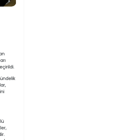
man
arı
irildi.
gündelik
ar,
ni
lü
ler,
ir.