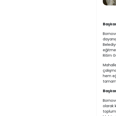
Başkan 
Bornova
dayanış
Belediy
eğitmen
Ritim G
Mahalle
çalışma
hem eğl
tamamla
Başka
Bornova
olarak 
toplumd