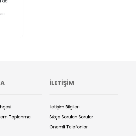
a da
esi
VA
İLETİŞİM
ihçesi
İletişim Bilgileri
prem Toplanma
Sıkça Sorulan Sorular
Önemli Telefonlar