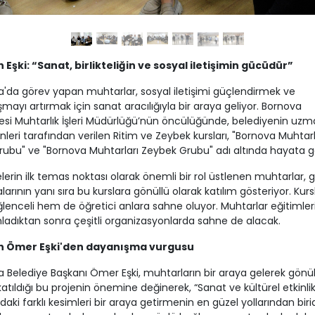
Eşki: “Sanat, birlikteliğin ve sosyal iletişimin gücüdür”
'da görev yapan muhtarlar, sosyal iletişimi güçlendirmek ve
mayı artırmak için sanat aracılığıyla bir araya geliyor. Bornova
esi Muhtarlık İşleri Müdürlüğü’nün öncülüğünde, belediyenin uz
leri tarafından verilen Ritim ve Zeybek kursları, "Bornova Muhtarl
rubu" ve "Bornova Muhtarları Zeybek Grubu" adı altında hayata geç
lerin ilk temas noktası olarak önemli bir rol üstlenen muhtarlar, 
larının yanı sıra bu kurslara gönüllü olarak katılım gösteriyor. Kursl
enceli hem de öğretici anlara sahne oluyor. Muhtarlar eğitimleri
dıktan sonra çeşitli organizasyonlarda sahne de alacak.
n Ömer Eşki'den dayanışma vurgusu
 Belediye Başkanı Ömer Eşki, muhtarların bir araya gelerek gönül
katıldığı bu projenin önemine değinerek, “Sanat ve kültürel etkinlik
aki farklı kesimleri bir araya getirmenin en güzel yollarından birid