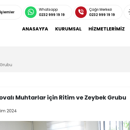
Whatsapp
Çağrı Merkezi
 İşlemler
0232 999 19 19
0232 999 19 19
ANASAYFA
KURUMSAL
HİZMETLERİMİZ
 Grubu
ovalı Muhtarlar için Ritim ve Zeybek Grubu
kim 2024