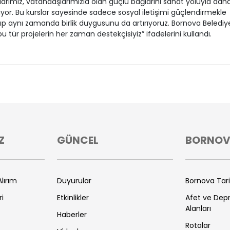
arımız, vatandaşlarımızla olan güçlü bağlarını sanat yoluyla dah
riyor. Bu kurslar sayesinde sadece sosyal iletişimi güçlendirmekle
p aynı zamanda birlik duygusunu da artırıyoruz. Bornova Belediy
bu tür projelerin her zaman destekçisiyiz” ifadelerini kullandı.
Z
GÜNCEL
BORNO
lırım
Duyurular
Bornova Tar
ri
Etkinlikler
Afet ve De
Alanları
Haberler
Rotalar