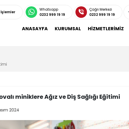
Whatsapp
Çağrı Merkezi
ı İşlemler
0232 999 19 19
0232 999 19 19
ANASAYFA
KURUMSAL
HİZMETLERİMİZ
timi
valı miniklere Ağız ve Diş Sağlığı Eğitimi
asım 2024