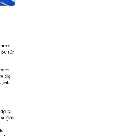
arası
 bu tür
arını
e diş
eşvik
ağlığı
sağlıklı
le