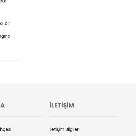
edi.
l bir
ağına
VA
İLETİŞİM
ihçesi
İletişim Bilgileri