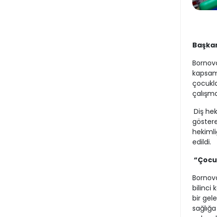
Başkan
Bornova
kapsamı
çocukla
çalışma
Diş he
göstere
hekimli
edildi.
“Çocuk
Bornova
bilinci 
bir gel
sağlığa