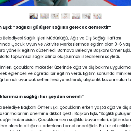
 Eşki: “Sağlıklı gülüşler sağlıklı gelecek demektir”
 Belediyesi Sağlık İşleri Müdürlüğü, Ağız ve Diş Sağlığı Haftası
nda Çocuk Oyun ve Aktivite Merkezleri’nde eğitim alan 3-6 yaş 
ra yönelik eğitim düzenledi. Bornova Belediye Başkanı Ömer Eşki,
larla toplumsal sağlık bilinci oluşturmak istediklerini söyledi.
kimleri, çocuklara maketler üzerinde ağız ve diş bakımı uygulamal
rek eğlenceli ve öğretici bir eğitim verdi. Eğitim sonunda minikler
ği temalı oyuncak setleri hediye edilerek, alışkanlık kazanmaları t
larımızın sağlığı her şeyden önemli”
 Belediye Başkanı Ömer Eşki, çocukların erken yaşta ağız ve diş s
kazanmalarının önemine dikkat çekti. Başkan Eşki, “Sağlıklı gülüşler 
eceğin habercisidir. Çocuklarımızın sağlıkla büyümeleri, eğitimden
 her alanda attığımız adımların temel önceliğidir. Bu tür etkinlikler