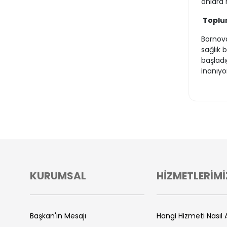
onlara 
Toplum
Bornova
sağlık 
başladı
inanıyor
KURUMSAL
HİZMETLERİMİ
Başkan'ın Mesajı
Hangi Hizmeti Nasıl A