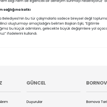
hem bilgi hem de eğlenceli bir deneyim sunmayı hedefliyoruz” d
 sağlığına katkı
 Belediyesi’nin bu tür çalışmalarla sadece bireysel değil toplumsa
bilinci oluşturmayı amaçladığını belirten Başkan Eşki, “Eğitimle
ğımız bu küçük adımların, gelecekte büyük değişimlere yol açac
uz” ifadelerini kullandı.
Z
GÜNCEL
BORNO
lırım
Duyurular
Bornova Tar