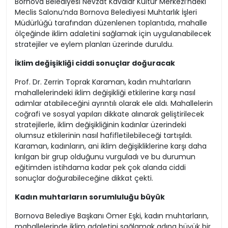
Bornova Belediyesi Nevzat Kavalar Kültür Merkezi’ndeki
Meclis Salonu’nda Bornova Belediyesi Muhtarlık İşleri
Müdürlüğü tarafından düzenlenen toplantıda, mahalle
ölçeğinde iklim adaletini sağlamak için uygulanabilecek
stratejiler ve eylem planları üzerinde duruldu.
İklim değişikliği ciddi sonuçlar doğuracak
Prof. Dr. Zerrin Toprak Karaman, kadın muhtarların
mahallelerindeki iklim değişikliği etkilerine karşı nasıl
adımlar atabileceğini ayrıntılı olarak ele aldı. Mahallelerin
coğrafi ve sosyal yapıları dikkate alınarak geliştirilecek
stratejilerle, iklim değişikliğinin kadınlar üzerindeki
olumsuz etkilerinin nasıl hafifletilebileceği tartışıldı.
Karaman, kadınların, ani iklim değişikliklerine karşı daha
kırılgan bir grup olduğunu vurguladı ve bu durumun
eğitimden istihdama kadar pek çok alanda ciddi
sonuçlar doğurabileceğine dikkat çekti.
Kadın muhtarların sorumluluğu büyük
Bornova Belediye Başkanı Ömer Eşki, kadın muhtarların,
mahallelerinde iklim adaletini sağlamak adına büyük bir