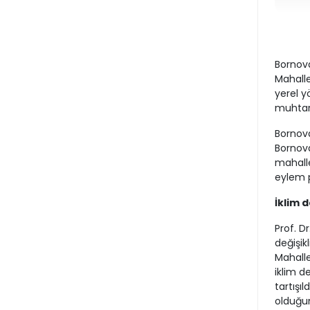
Bornova
Mahalle
yerel y
muhtarl
Bornova
Bornova
mahalle
eylem p
İklim 
Prof. D
değişikl
Mahallel
iklim de
tartışıl
olduğu