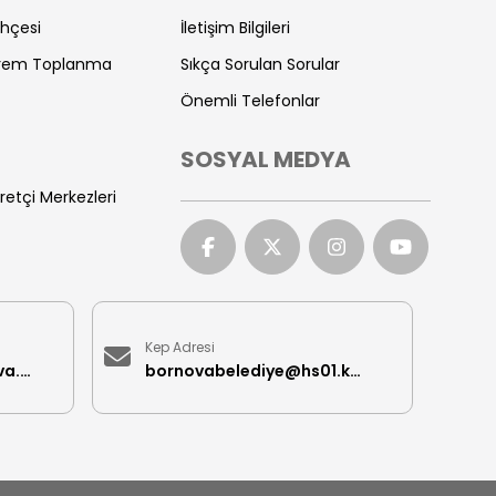
ihçesi
İletişim Bilgileri
prem Toplanma
Sıkça Sorulan Sorular
Önemli Telefonlar
SOSYAL MEDYA
retçi Merkezleri
Kep Adresi
iletisimmerkezi@bornova.bel.tr
bornovabelediye@hs01.kep.tr