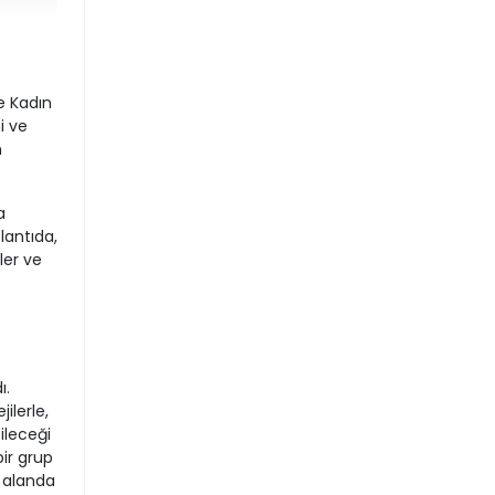
e Kadın
i ve
n
a
lantıda,
ler ve
ı.
ilerle,
bileceği
bir grup
 alanda