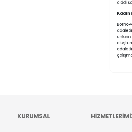
ciddi s
Kadın 
Bornova
adaleti
onların
oluştur
adaleti
çalışm
KURUMSAL
HİZMETLERİMİ