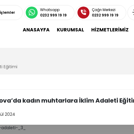
Whatsapp
Çağrı Merkezi
 İşlemler
0232 999 19 19
0232 999 19 19
ANASAYFA
KURUMSAL
HİZMETLERİMİZ
i Eğitimi
ova’da kadın muhtarlara İklim Adaleti Eğit
lül 2024