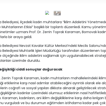
 Belediyesi, ilçedeki kadın muhtarlara “İklim Adaletini Yönetmed
 Muhtarlarının Etkisi” başlıklı bir toplantı düzenledi. Kamu yönetim
önetimler uzmanı Prof. Dr. Zerrin Toprak Karaman, Bornovalı kadı
arla bir araya geldi.
 Belediyesi Nevzat Kavalar Kültür Merkezi’ndeki Meclis Salonu’nd
 Belediyesi Muhtarlık İşleri Müdürlüğü tarafından düzenlenen top
 ölçeğinde iklim adaletini sağlamak için uygulanabilecek strateji
lanları üzerinde duruldu.
değişikliği ciddi sonuçlar doğuracak
r. Zerrin Toprak Karaman, kadın muhtarların mahallelerindeki iklim
iği etkilerine karşı nasıl adımlar atabileceğini ayrıntılı olarak ele ald
erin coğrafi ve sosyal yapıları dikkate alınarak geliştirilecek stratej
ğişikliğinin kadınlar üzerindeki olumsuz etkilerinin nasıl hafifletile
dı. Karaman, kadınların, ani iklim değişikliklerine karşı daha kırılgan 
nu vurguladı ve bu durumun eğitimden istihdama kadar pek çok