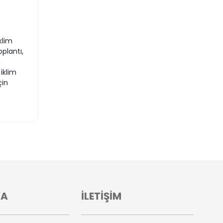
klim
plantı,
n
iklim
çin
VA
İLETİŞİM