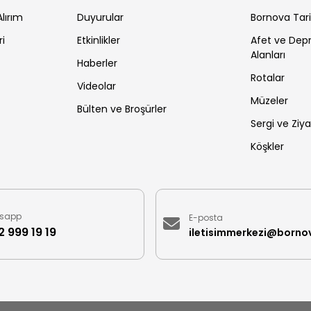
lırım
Duyurular
Bornova Tar
ri
Etkinlikler
Afet ve De
Alanları
Haberler
Rotalar
Videolar
Müzeler
Bülten ve Broşürler
Sergi ve Ziya
Köşkler
sapp
E-posta
 999 19 19