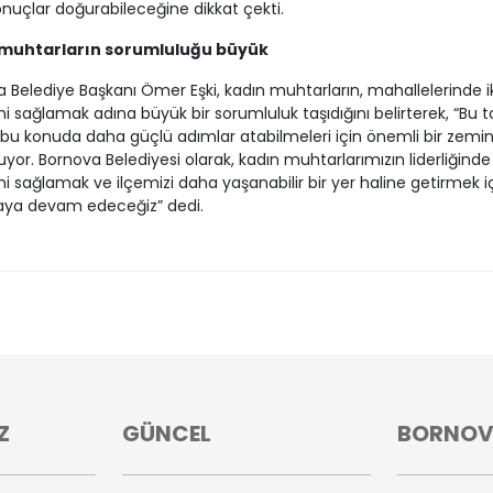
onuçlar doğurabileceğine dikkat çekti.
muhtarların sorumluluğu büyük
 Belediye Başkanı Ömer Eşki, kadın muhtarların, mahallelerinde i
ni sağlamak adına büyük bir sorumluluk taşıdığını belirterek, “Bu to
 bu konuda daha güçlü adımlar atabilmeleri için önemli bir zemi
uyor. Bornova Belediyesi olarak, kadın muhtarlarımızın liderliğinde 
ni sağlamak ve ilçemizi daha yaşanabilir bir yer haline getirmek i
aya devam edeceğiz” dedi.
Z
GÜNCEL
BORNO