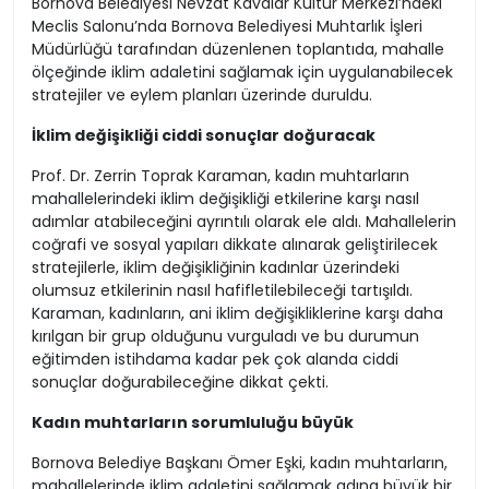
Bornova Belediyesi Nevzat Kavalar Kültür Merkezi’ndeki
Meclis Salonu’nda Bornova Belediyesi Muhtarlık İşleri
Müdürlüğü tarafından düzenlenen toplantıda, mahalle
ölçeğinde iklim adaletini sağlamak için uygulanabilecek
stratejiler ve eylem planları üzerinde duruldu.
İklim değişikliği ciddi sonuçlar doğuracak
Prof. Dr. Zerrin Toprak Karaman, kadın muhtarların
mahallelerindeki iklim değişikliği etkilerine karşı nasıl
adımlar atabileceğini ayrıntılı olarak ele aldı. Mahallelerin
coğrafi ve sosyal yapıları dikkate alınarak geliştirilecek
stratejilerle, iklim değişikliğinin kadınlar üzerindeki
olumsuz etkilerinin nasıl hafifletilebileceği tartışıldı.
Karaman, kadınların, ani iklim değişikliklerine karşı daha
kırılgan bir grup olduğunu vurguladı ve bu durumun
eğitimden istihdama kadar pek çok alanda ciddi
sonuçlar doğurabileceğine dikkat çekti.
Kadın muhtarların sorumluluğu büyük
Bornova Belediye Başkanı Ömer Eşki, kadın muhtarların,
mahallelerinde iklim adaletini sağlamak adına büyük bir