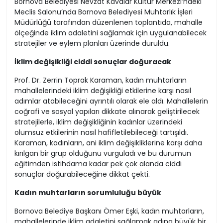
Bornova Belediyesi Nevzat Kavalar Kültür Merkezi’ndeki
Meclis Salonu’nda Bornova Belediyesi Muhtarlık İşleri
Müdürlüğü tarafından düzenlenen toplantıda, mahalle
ölçeğinde iklim adaletini sağlamak için uygulanabilecek
stratejiler ve eylem planları üzerinde duruldu.
İklim değişikliği ciddi sonuçlar doğuracak
Prof. Dr. Zerrin Toprak Karaman, kadın muhtarların
mahallelerindeki iklim değişikliği etkilerine karşı nasıl
adımlar atabileceğini ayrıntılı olarak ele aldı. Mahallelerin
coğrafi ve sosyal yapıları dikkate alınarak geliştirilecek
stratejilerle, iklim değişikliğinin kadınlar üzerindeki
olumsuz etkilerinin nasıl hafifletilebileceği tartışıldı.
Karaman, kadınların, ani iklim değişikliklerine karşı daha
kırılgan bir grup olduğunu vurguladı ve bu durumun
eğitimden istihdama kadar pek çok alanda ciddi
sonuçlar doğurabileceğine dikkat çekti.
Kadın muhtarların sorumluluğu büyük
Bornova Belediye Başkanı Ömer Eşki, kadın muhtarların,
mahallelerinde iklim adaletini sağlamak adına büyük bir