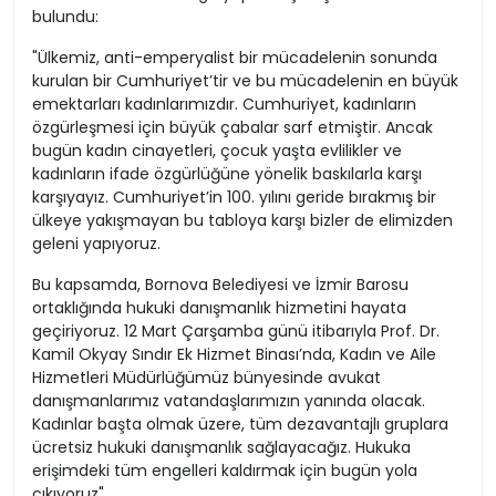
bulundu:
"Ülkemiz, anti-emperyalist bir mücadelenin sonunda
kurulan bir Cumhuriyet’tir ve bu mücadelenin en büyük
emektarları kadınlarımızdır. Cumhuriyet, kadınların
özgürleşmesi için büyük çabalar sarf etmiştir. Ancak
bugün kadın cinayetleri, çocuk yaşta evlilikler ve
kadınların ifade özgürlüğüne yönelik baskılarla karşı
karşıyayız. Cumhuriyet’in 100. yılını geride bırakmış bir
ülkeye yakışmayan bu tabloya karşı bizler de elimizden
geleni yapıyoruz.
Bu kapsamda, Bornova Belediyesi ve İzmir Barosu
ortaklığında hukuki danışmanlık hizmetini hayata
geçiriyoruz. 12 Mart Çarşamba günü itibarıyla Prof. Dr.
Kamil Okyay Sındır Ek Hizmet Binası’nda, Kadın ve Aile
Hizmetleri Müdürlüğümüz bünyesinde avukat
danışmanlarımız vatandaşlarımızın yanında olacak.
Kadınlar başta olmak üzere, tüm dezavantajlı gruplara
ücretsiz hukuki danışmanlık sağlayacağız. Hukuka
erişimdeki tüm engelleri kaldırmak için bugün yola
çıkıyoruz"